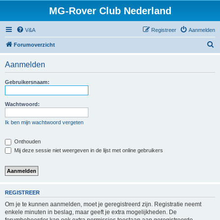
MG-Rover Club Nederland
V&A
Registreer
Aanmelden
Z
Forumoverzicht
o
Aanmelden
e
k
Gebruikersnaam:
Wachtwoord:
Ik ben mijn wachtwoord vergeten
Onthouden
Mij deze sessie niet weergeven in de lijst met online gebruikers
REGISTREER
Om je te kunnen aanmelden, moet je geregistreerd zijn. Registratie neemt
enkele minuten in beslag, maar geeft je extra mogelijkheden. De
forumbeheerder kan ook extra permissies toestaan aan geregistreerde