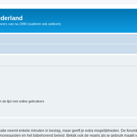
derland
vers van na 1990 (ouderen ook welkom)
 de lijst met online gebruikers
ratie neemt enkele minuten in beslag, maar geeft je extra mogelijkheden. De foru
voorwaarden en het bijbehorend beleid. Bekijk ook de regels als je gebruik maakt v