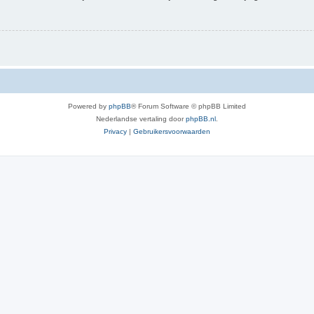
Powered by
phpBB
® Forum Software © phpBB Limited
Nederlandse vertaling door
phpBB.nl
.
Privacy
|
Gebruikersvoorwaarden