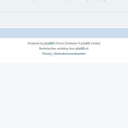
Powered by
phpBB
® Forum Software © phpBB Limited
Nederlandse vertaling door
phpBB.nl
.
Privacy
|
Gebruikersvoorwaarden