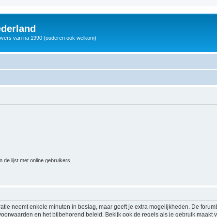
derland
vers van na 1990 (ouderen ook welkom)
 de lijst met online gebruikers
ratie neemt enkele minuten in beslag, maar geeft je extra mogelijkheden. De foru
voorwaarden en het bijbehorend beleid. Bekijk ook de regels als je gebruik maakt v