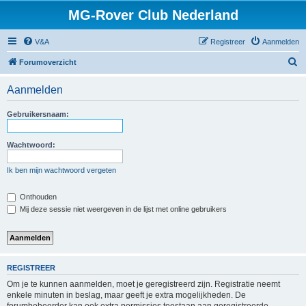
MG-Rover Club Nederland
V&A
Registreer
Aanmelden
Z
Forumoverzicht
o
Aanmelden
e
k
Gebruikersnaam:
Wachtwoord:
Ik ben mijn wachtwoord vergeten
Onthouden
Mij deze sessie niet weergeven in de lijst met online gebruikers
REGISTREER
Om je te kunnen aanmelden, moet je geregistreerd zijn. Registratie neemt
enkele minuten in beslag, maar geeft je extra mogelijkheden. De
forumbeheerder kan ook extra permissies toestaan aan geregistreerde