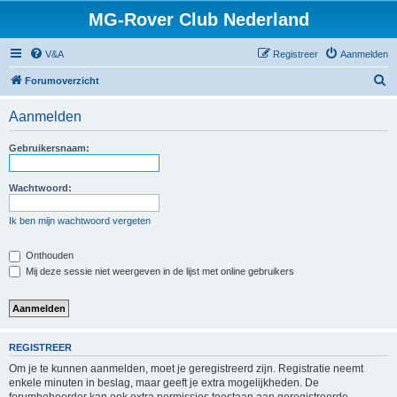
MG-Rover Club Nederland
V&A
Registreer
Aanmelden
Z
Forumoverzicht
o
Aanmelden
e
k
Gebruikersnaam:
Wachtwoord:
Ik ben mijn wachtwoord vergeten
Onthouden
Mij deze sessie niet weergeven in de lijst met online gebruikers
REGISTREER
Om je te kunnen aanmelden, moet je geregistreerd zijn. Registratie neemt
enkele minuten in beslag, maar geeft je extra mogelijkheden. De
forumbeheerder kan ook extra permissies toestaan aan geregistreerde