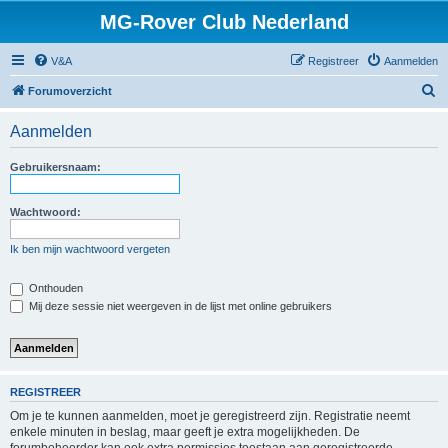
MG-Rover Club Nederland
V&A
Registreer
Aanmelden
Z
Forumoverzicht
o
Aanmelden
e
k
Gebruikersnaam:
Wachtwoord:
Ik ben mijn wachtwoord vergeten
Onthouden
Mij deze sessie niet weergeven in de lijst met online gebruikers
REGISTREER
Om je te kunnen aanmelden, moet je geregistreerd zijn. Registratie neemt
enkele minuten in beslag, maar geeft je extra mogelijkheden. De
forumbeheerder kan ook extra permissies toestaan aan geregistreerde