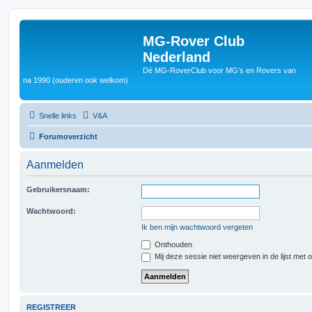
MG-Rover Club
Nederland
Dé MG-RoverClub voor MG's en Rovers van
na 1990 (ouderen ook welkom)
Snelle links
V&A
Forumoverzicht
Aanmelden
Gebruikersnaam:
Wachtwoord:
Ik ben mijn wachtwoord vergeten
Onthouden
Mij deze sessie niet weergeven in de lijst met 
REGISTREER