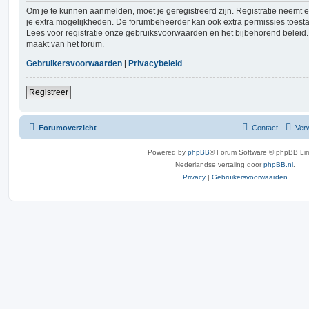
Om je te kunnen aanmelden, moet je geregistreerd zijn. Registratie neemt 
je extra mogelijkheden. De forumbeheerder kan ook extra permissies toest
Lees voor registratie onze gebruiksvoorwaarden en het bijbehorend beleid. 
maakt van het forum.
Gebruikersvoorwaarden
|
Privacybeleid
Registreer
Forumoverzicht
Contact
Verw
Powered by
phpBB
® Forum Software © phpBB Lim
Nederlandse vertaling door
phpBB.nl
.
Privacy
|
Gebruikersvoorwaarden