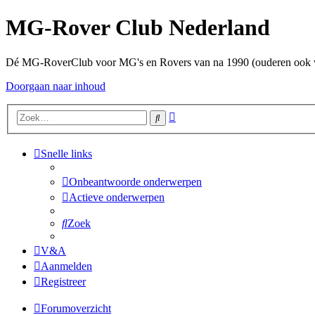
MG-Rover Club Nederland
Dé MG-RoverClub voor MG's en Rovers van na 1990 (ouderen ook
Doorgaan naar inhoud
Uitgebreid
Zoek
zoeken
Snelle links
Onbeantwoorde onderwerpen
Actieve onderwerpen
Zoek
V&A
Aanmelden
Registreer
Forumoverzicht