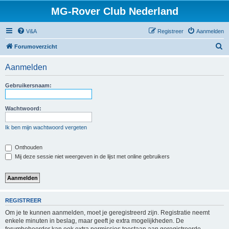
MG-Rover Club Nederland
V&A
Registreer
Aanmelden
Z
Forumoverzicht
o
Aanmelden
e
k
Gebruikersnaam:
Wachtwoord:
Ik ben mijn wachtwoord vergeten
Onthouden
Mij deze sessie niet weergeven in de lijst met online gebruikers
REGISTREER
Om je te kunnen aanmelden, moet je geregistreerd zijn. Registratie neemt
enkele minuten in beslag, maar geeft je extra mogelijkheden. De
forumbeheerder kan ook extra permissies toestaan aan geregistreerde