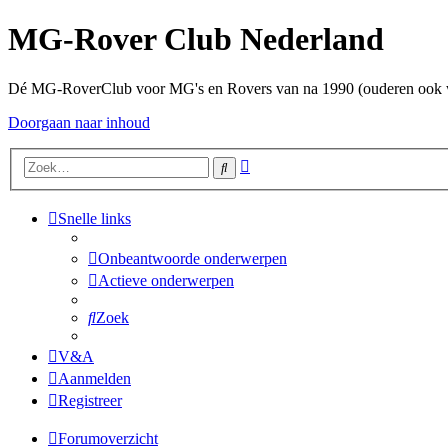
MG-Rover Club Nederland
Dé MG-RoverClub voor MG's en Rovers van na 1990 (ouderen ook
Doorgaan naar inhoud
Uitgebreid
Zoek
zoeken
Snelle links
Onbeantwoorde onderwerpen
Actieve onderwerpen
Zoek
V&A
Aanmelden
Registreer
Forumoverzicht