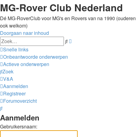
MG-Rover Club Nederland
Dé MG-RoverClub voor MG's en Rovers van na 1990 (ouderen
ook welkom)
Doorgaan naar inhoud
Uitgebreid
Zoek
zoeken
Snelle links
Onbeantwoorde onderwerpen
Actieve onderwerpen
Zoek
V&A
Aanmelden
Registreer
Forumoverzicht
Zoek
Aanmelden
Gebruikersnaam: