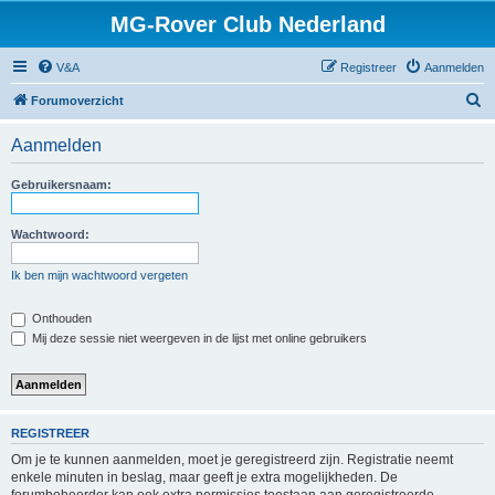
MG-Rover Club Nederland
V&A
Registreer
Aanmelden
Z
Forumoverzicht
o
Aanmelden
e
k
Gebruikersnaam:
Wachtwoord:
Ik ben mijn wachtwoord vergeten
Onthouden
Mij deze sessie niet weergeven in de lijst met online gebruikers
REGISTREER
Om je te kunnen aanmelden, moet je geregistreerd zijn. Registratie neemt
enkele minuten in beslag, maar geeft je extra mogelijkheden. De
forumbeheerder kan ook extra permissies toestaan aan geregistreerde