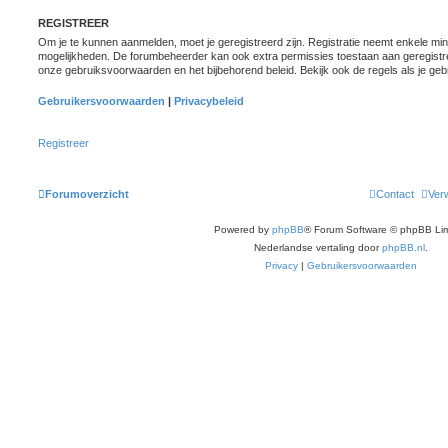
REGISTREER
Om je te kunnen aanmelden, moet je geregistreerd zijn. Registratie neemt enkele minu
mogelijkheden. De forumbeheerder kan ook extra permissies toestaan aan geregistre
onze gebruiksvoorwaarden en het bijbehorend beleid. Bekijk ook de regels als je geb
Gebruikersvoorwaarden
|
Privacybeleid
Registreer
Forumoverzicht
Contact
Verw
Powered by
phpBB
® Forum Software © phpBB Lim
Nederlandse vertaling door
phpBB.nl
.
Privacy
|
Gebruikersvoorwaarden