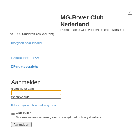
MG-Rover Club
Nederland
Dé MG-RoverClub voor MG's en Rovers van
na 1990 (ouderen ook welkom)
Doorgaan naar inhoud
Snelle links
V&A
Forumoverzicht
Aanmelden
Gebruikersnaam:
Wachtwoord:
Ik ben mijn wachtwoord vergeten
Onthouden
Mij deze sessie niet weergeven in de lijst met online gebruikers