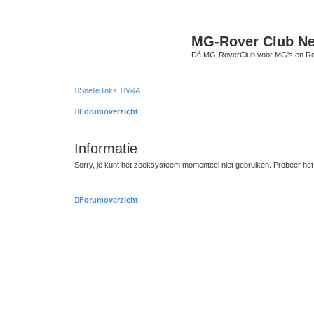
MG-Rover Club Ne
Dé MG-RoverClub voor MG's en Ro
Snelle links
V&A
Forumoverzicht
Informatie
Sorry, je kunt het zoeksysteem momenteel niet gebruiken. Probeer he
Forumoverzicht