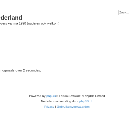
derland
vers van na 1990 (ouderen ook welkom)
t nogmaals over 2 secondes.
Powered by
phpBB
® Forum Software © phpBB Limited
Nederlandse vertaling door
phpBB.nl
.
Privacy
|
Gebruikersvoorwaarden