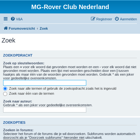
MG-Rover Club Nederland
V&A
Registreer
Aanmelden
Forumoverzicht
Zoek
Zoek
ZOEKOPDRACHT
Zoek op sleutelwoorden:
Plaats een
+
voor elk woord dat gevonden moet worden en een
-
voor elk woord dat niet
gevonden moet worden. Plaats een lijst met woorden gescheiden door een
|
tussen
haakjes als maar één van de woorden gevonden moet worden. Gebruik * als een joker
voor gedeeltelijke overeenkomsten.
Zoek naar alle termen of gebruik de zoekopdracht zoals het is ingevuld
Zoek naar één van de termen
Zoek naar auteur:
Gebruik * als een joker voor gedeeltelijke overeenkomsten.
ZOEKOPTIES
Zoeken in forums:
Selecteer het forum of de forums die je wil doorzoeken. Subforums worden automatisch
doorzocht als je “Doorzoek subforums“ hieronder niet uitschakelt.