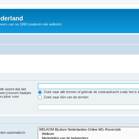
derland
vers van na 1990 (ouderen ook welkom)
elk woord dat niet
Zoek naar alle termen of gebruik de zoekopdracht zoals het is 
r een
|
tussen haakjes
n joker voor
Zoek naar één van de termen
orden automatisch