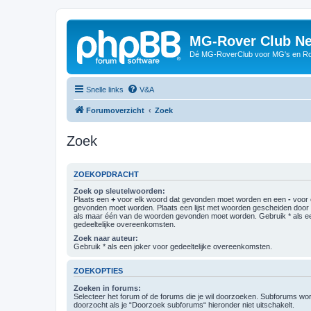
MG-Rover Club Ne
Dé MG-RoverClub voor MG's en Ro
Snelle links
V&A
Forumoverzicht
Zoek
Zoek
ZOEKOPDRACHT
Zoek op sleutelwoorden:
Plaats een
+
voor elk woord dat gevonden moet worden en een
-
voor 
gevonden moet worden. Plaats een lijst met woorden gescheiden doo
als maar één van de woorden gevonden moet worden. Gebruik * als ee
gedeeltelijke overeenkomsten.
Zoek naar auteur:
Gebruik * als een joker voor gedeeltelijke overeenkomsten.
ZOEKOPTIES
Zoeken in forums:
Selecteer het forum of de forums die je wil doorzoeken. Subforums w
doorzocht als je “Doorzoek subforums“ hieronder niet uitschakelt.