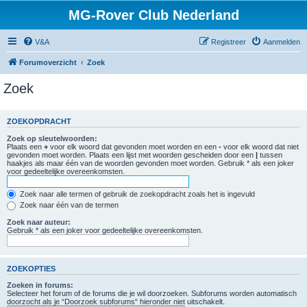
MG-Rover Club Nederland
V&A
Registreer
Aanmelden
Forumoverzicht
Zoek
Zoek
ZOEKOPDRACHT
Zoek op sleutelwoorden:
Plaats een
+
voor elk woord dat gevonden moet worden en een
-
voor elk woord dat niet
gevonden moet worden. Plaats een lijst met woorden gescheiden door een
|
tussen
haakjes als maar één van de woorden gevonden moet worden. Gebruik * als een joker
voor gedeeltelijke overeenkomsten.
Zoek naar alle termen of gebruik de zoekopdracht zoals het is ingevuld
Zoek naar één van de termen
Zoek naar auteur:
Gebruik * als een joker voor gedeeltelijke overeenkomsten.
ZOEKOPTIES
Zoeken in forums:
Selecteer het forum of de forums die je wil doorzoeken. Subforums worden automatisch
doorzocht als je “Doorzoek subforums“ hieronder niet uitschakelt.