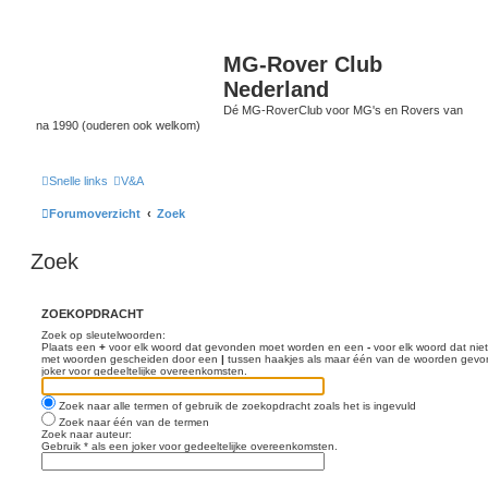
MG-Rover Club
Nederland
Dé MG-RoverClub voor MG's en Rovers van
na 1990 (ouderen ook welkom)
Snelle links
V&A
Forumoverzicht
Zoek
Zoek
ZOEKOPDRACHT
Zoek op sleutelwoorden:
Plaats een
+
voor elk woord dat gevonden moet worden en een
-
voor elk woord dat nie
met woorden gescheiden door een
|
tussen haakjes als maar één van de woorden gevon
joker voor gedeeltelijke overeenkomsten.
Zoek naar alle termen of gebruik de zoekopdracht zoals het is ingevuld
Zoek naar één van de termen
Zoek naar auteur:
Gebruik * als een joker voor gedeeltelijke overeenkomsten.