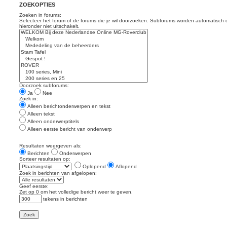
ZOEKOPTIES
Zoeken in forums:
Selecteer het forum of de forums die je wil doorzoeken. Subforums worden automatisch 
hieronder niet uitschakelt.
Doorzoek subforums:
Ja
Nee
Zoek in:
Alleen berichtonderwerpen en tekst
Alleen tekst
Alleen onderwerptitels
Alleen eerste bericht van onderwerp
Resultaten weergeven als:
Berichten
Onderwerpen
Sorteer resultaten op:
Oplopend
Aflopend
Zoek in berichten van afgelopen:
Geef eerste:
Zet op 0 om het volledige bericht weer te geven.
tekens in berichten