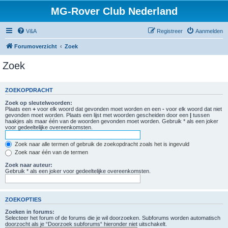
MG-Rover Club Nederland
V&A
Registreer
Aanmelden
Forumoverzicht
Zoek
Zoek
ZOEKOPDRACHT
Zoek op sleutelwoorden:
Plaats een
+
voor elk woord dat gevonden moet worden en een
-
voor elk woord dat niet
gevonden moet worden. Plaats een lijst met woorden gescheiden door een
|
tussen
haakjes als maar één van de woorden gevonden moet worden. Gebruik * als een joker
voor gedeeltelijke overeenkomsten.
Zoek naar alle termen of gebruik de zoekopdracht zoals het is ingevuld
Zoek naar één van de termen
Zoek naar auteur:
Gebruik * als een joker voor gedeeltelijke overeenkomsten.
ZOEKOPTIES
Zoeken in forums:
Selecteer het forum of de forums die je wil doorzoeken. Subforums worden automatisch
doorzocht als je “Doorzoek subforums“ hieronder niet uitschakelt.