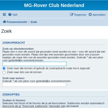
MG-Rover Club Nederland
V&A
Registreer
Aanmelden
Forumoverzicht
Zoek
Zoek
ZOEKOPDRACHT
Zoek op sleutelwoorden:
Plaats een
+
voor elk woord dat gevonden moet worden en een
-
voor elk woord dat niet
gevonden moet worden. Plaats een lijst met woorden gescheiden door een
|
tussen
haakjes als maar één van de woorden gevonden moet worden. Gebruik * als een joker
voor gedeeltelijke overeenkomsten.
Zoek naar alle termen of gebruik de zoekopdracht zoals het is ingevuld
Zoek naar één van de termen
Zoek naar auteur:
Gebruik * als een joker voor gedeeltelijke overeenkomsten.
ZOEKOPTIES
Zoeken in forums:
Selecteer het forum of de forums die je wil doorzoeken. Subforums worden automatisch
doorzocht als je “Doorzoek subforums“ hieronder niet uitschakelt.