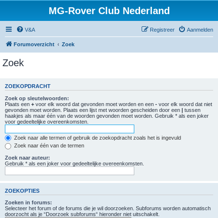
MG-Rover Club Nederland
V&A
Registreer
Aanmelden
Forumoverzicht
Zoek
Zoek
ZOEKOPDRACHT
Zoek op sleutelwoorden:
Plaats een
+
voor elk woord dat gevonden moet worden en een
-
voor elk woord dat niet
gevonden moet worden. Plaats een lijst met woorden gescheiden door een
|
tussen
haakjes als maar één van de woorden gevonden moet worden. Gebruik * als een joker
voor gedeeltelijke overeenkomsten.
Zoek naar alle termen of gebruik de zoekopdracht zoals het is ingevuld
Zoek naar één van de termen
Zoek naar auteur:
Gebruik * als een joker voor gedeeltelijke overeenkomsten.
ZOEKOPTIES
Zoeken in forums:
Selecteer het forum of de forums die je wil doorzoeken. Subforums worden automatisch
doorzocht als je “Doorzoek subforums“ hieronder niet uitschakelt.