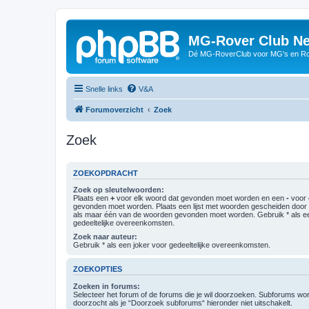
MG-Rover Club Ne
Dé MG-RoverClub voor MG's en Ro
Snelle links
V&A
Forumoverzicht
Zoek
Zoek
ZOEKOPDRACHT
Zoek op sleutelwoorden:
Plaats een
+
voor elk woord dat gevonden moet worden en een
-
voor 
gevonden moet worden. Plaats een lijst met woorden gescheiden doo
als maar één van de woorden gevonden moet worden. Gebruik * als ee
gedeeltelijke overeenkomsten.
Zoek naar auteur:
Gebruik * als een joker voor gedeeltelijke overeenkomsten.
ZOEKOPTIES
Zoeken in forums:
Selecteer het forum of de forums die je wil doorzoeken. Subforums w
doorzocht als je “Doorzoek subforums“ hieronder niet uitschakelt.