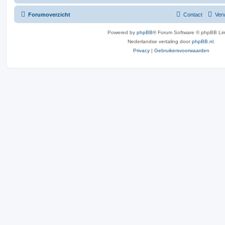
Forumoverzicht
Contact
Verw
Powered by
phpBB
® Forum Software © phpBB Lim
Nederlandse vertaling door
phpBB.nl
.
Privacy
|
Gebruikersvoorwaarden