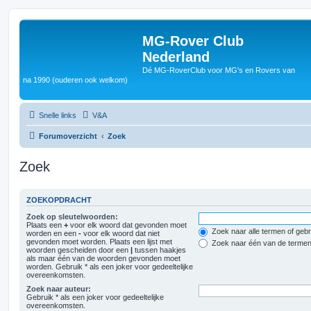
MG-Rover Club
Nederland
Dé MG-RoverClub voor MG's en Rovers van
na 1990 (ouderen ook welkom)
Snelle links
V&A
Forumoverzicht
Zoek
Zoek
ZOEKOPDRACHT
Zoek op sleutelwoorden:
Plaats een
+
voor elk woord dat gevonden moet
Zoek naar alle termen of gebr
worden en een
-
voor elk woord dat niet
gevonden moet worden. Plaats een lijst met
Zoek naar één van de terme
woorden gescheiden door een
|
tussen haakjes
als maar één van de woorden gevonden moet
worden. Gebruik * als een joker voor gedeeltelijke
overeenkomsten.
Zoek naar auteur:
Gebruik * als een joker voor gedeeltelijke
overeenkomsten.