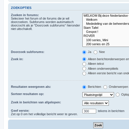
ZOEKOPTIES
Zoeken in forums:
Selecteer het forum of de forums die je wil
doorzoeken. Subforums worden automatisch
doorzocht als je “Doorzoek subforums“ hieronder
niet uitschakelt.
Doorzoek subforums:
Ja
Nee
Zoek in:
Alleen berichtonderwerpen en
Alleen tekst
Alleen onderwerptitels
Alleen eerste bericht van on
Resultaten weergeven als:
Berichten
Onderwerpen
Sorteer resultaten op:
Oplo
Zoek in berichten van afgelopen:
Geef eerste:
tekens in berichten
Zet op 0 om het volledige bericht weer te geven.