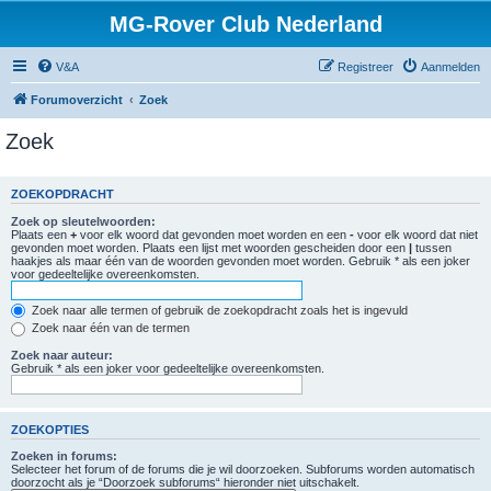
MG-Rover Club Nederland
V&A
Registreer
Aanmelden
Forumoverzicht
Zoek
Zoek
ZOEKOPDRACHT
Zoek op sleutelwoorden:
Plaats een
+
voor elk woord dat gevonden moet worden en een
-
voor elk woord dat niet
gevonden moet worden. Plaats een lijst met woorden gescheiden door een
|
tussen
haakjes als maar één van de woorden gevonden moet worden. Gebruik * als een joker
voor gedeeltelijke overeenkomsten.
Zoek naar alle termen of gebruik de zoekopdracht zoals het is ingevuld
Zoek naar één van de termen
Zoek naar auteur:
Gebruik * als een joker voor gedeeltelijke overeenkomsten.
ZOEKOPTIES
Zoeken in forums:
Selecteer het forum of de forums die je wil doorzoeken. Subforums worden automatisch
doorzocht als je “Doorzoek subforums“ hieronder niet uitschakelt.