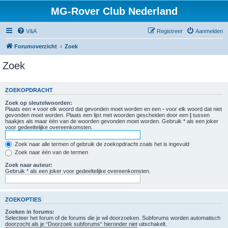
MG-Rover Club Nederland
V&A
Registreer
Aanmelden
Forumoverzicht
Zoek
Zoek
ZOEKOPDRACHT
Zoek op sleutelwoorden:
Plaats een
+
voor elk woord dat gevonden moet worden en een
-
voor elk woord dat niet
gevonden moet worden. Plaats een lijst met woorden gescheiden door een
|
tussen
haakjes als maar één van de woorden gevonden moet worden. Gebruik * als een joker
voor gedeeltelijke overeenkomsten.
Zoek naar alle termen of gebruik de zoekopdracht zoals het is ingevuld
Zoek naar één van de termen
Zoek naar auteur:
Gebruik * als een joker voor gedeeltelijke overeenkomsten.
ZOEKOPTIES
Zoeken in forums:
Selecteer het forum of de forums die je wil doorzoeken. Subforums worden automatisch
doorzocht als je “Doorzoek subforums“ hieronder niet uitschakelt.