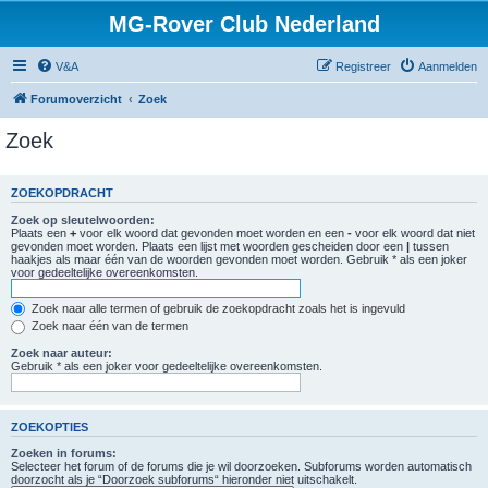
MG-Rover Club Nederland
V&A
Registreer
Aanmelden
Forumoverzicht
Zoek
Zoek
ZOEKOPDRACHT
Zoek op sleutelwoorden:
Plaats een
+
voor elk woord dat gevonden moet worden en een
-
voor elk woord dat niet
gevonden moet worden. Plaats een lijst met woorden gescheiden door een
|
tussen
haakjes als maar één van de woorden gevonden moet worden. Gebruik * als een joker
voor gedeeltelijke overeenkomsten.
Zoek naar alle termen of gebruik de zoekopdracht zoals het is ingevuld
Zoek naar één van de termen
Zoek naar auteur:
Gebruik * als een joker voor gedeeltelijke overeenkomsten.
ZOEKOPTIES
Zoeken in forums:
Selecteer het forum of de forums die je wil doorzoeken. Subforums worden automatisch
doorzocht als je “Doorzoek subforums“ hieronder niet uitschakelt.