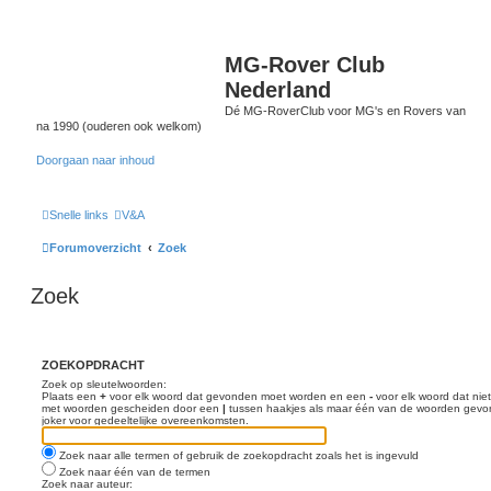
MG-Rover Club
Nederland
Dé MG-RoverClub voor MG's en Rovers van
na 1990 (ouderen ook welkom)
Doorgaan naar inhoud
Snelle links
V&A
Forumoverzicht
Zoek
Zoek
ZOEKOPDRACHT
Zoek op sleutelwoorden:
Plaats een
+
voor elk woord dat gevonden moet worden en een
-
voor elk woord dat nie
met woorden gescheiden door een
|
tussen haakjes als maar één van de woorden gevon
joker voor gedeeltelijke overeenkomsten.
Zoek naar alle termen of gebruik de zoekopdracht zoals het is ingevuld
Zoek naar één van de termen
Zoek naar auteur: