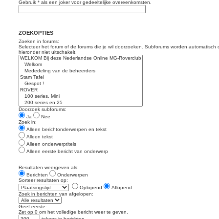
Gebruik * als een joker voor gedeeltelijke overeenkomsten.
ZOEKOPTIES
Zoeken in forums:
Selecteer het forum of de forums die je wil doorzoeken. Subforums worden automatisch 
hieronder niet uitschakelt.
Doorzoek subforums:
Ja
Nee
Zoek in:
Alleen berichtonderwerpen en tekst
Alleen tekst
Alleen onderwerptitels
Alleen eerste bericht van onderwerp
Resultaten weergeven als:
Berichten
Onderwerpen
Sorteer resultaten op:
Oplopend
Aflopend
Zoek in berichten van afgelopen:
Geef eerste:
Zet op 0 om het volledige bericht weer te geven.
tekens in berichten