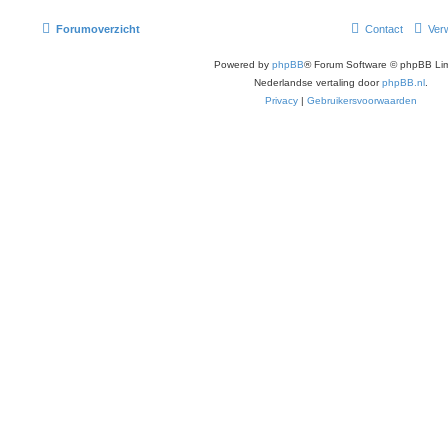
Forumoverzicht
Contact
Verw
Powered by
phpBB
® Forum Software © phpBB Lim
Nederlandse vertaling door
phpBB.nl
.
Privacy
|
Gebruikersvoorwaarden