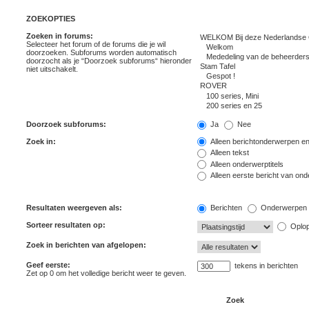
ZOEKOPTIES
Zoeken in forums:
Selecteer het forum of de forums die je wil
doorzoeken. Subforums worden automatisch
doorzocht als je “Doorzoek subforums“ hieronder
niet uitschakelt.
Doorzoek subforums:
Ja
Nee
Zoek in:
Alleen berichtonderwerpen en
Alleen tekst
Alleen onderwerptitels
Alleen eerste bericht van on
Resultaten weergeven als:
Berichten
Onderwerpen
Sorteer resultaten op:
Oplo
Zoek in berichten van afgelopen:
Geef eerste:
tekens in berichten
Zet op 0 om het volledige bericht weer te geven.