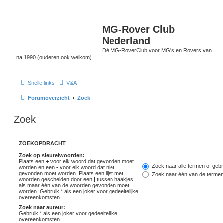
MG-Rover Club
Nederland
Dé MG-RoverClub voor MG's en Rovers van
na 1990 (ouderen ook welkom)
Snelle links
V&A
Forumoverzicht
Zoek
Zoek
ZOEKOPDRACHT
Zoek op sleutelwoorden:
Plaats een
+
voor elk woord dat gevonden moet
Zoek naar alle termen of gebr
worden en een
-
voor elk woord dat niet
gevonden moet worden. Plaats een lijst met
Zoek naar één van de terme
woorden gescheiden door een
|
tussen haakjes
als maar één van de woorden gevonden moet
worden. Gebruik * als een joker voor gedeeltelijke
overeenkomsten.
Zoek naar auteur:
Gebruik * als een joker voor gedeeltelijke
overeenkomsten.