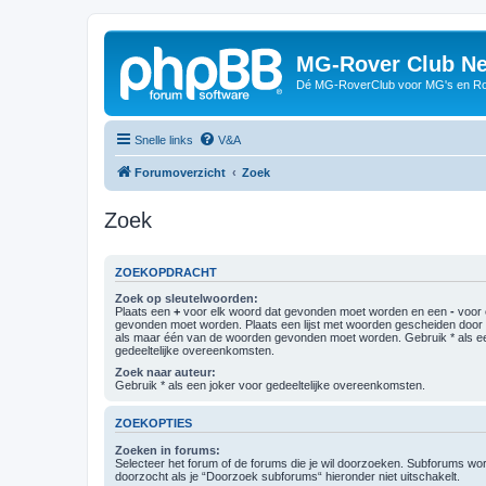
MG-Rover Club Ne
Dé MG-RoverClub voor MG's en Ro
Snelle links
V&A
Forumoverzicht
Zoek
Zoek
ZOEKOPDRACHT
Zoek op sleutelwoorden:
Plaats een
+
voor elk woord dat gevonden moet worden en een
-
voor 
gevonden moet worden. Plaats een lijst met woorden gescheiden doo
als maar één van de woorden gevonden moet worden. Gebruik * als ee
gedeeltelijke overeenkomsten.
Zoek naar auteur:
Gebruik * als een joker voor gedeeltelijke overeenkomsten.
ZOEKOPTIES
Zoeken in forums:
Selecteer het forum of de forums die je wil doorzoeken. Subforums w
doorzocht als je “Doorzoek subforums“ hieronder niet uitschakelt.