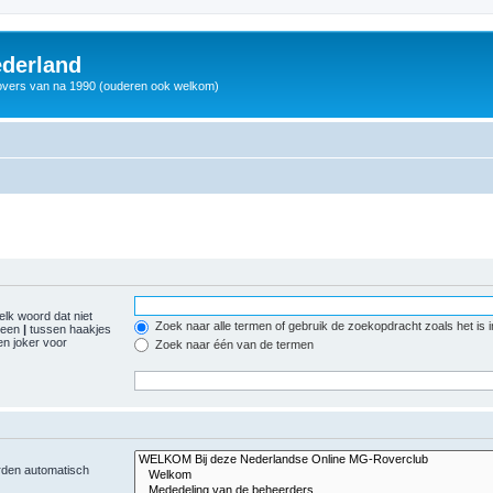
derland
vers van na 1990 (ouderen ook welkom)
elk woord dat niet
Zoek naar alle termen of gebruik de zoekopdracht zoals het is 
r een
|
tussen haakjes
n joker voor
Zoek naar één van de termen
orden automatisch