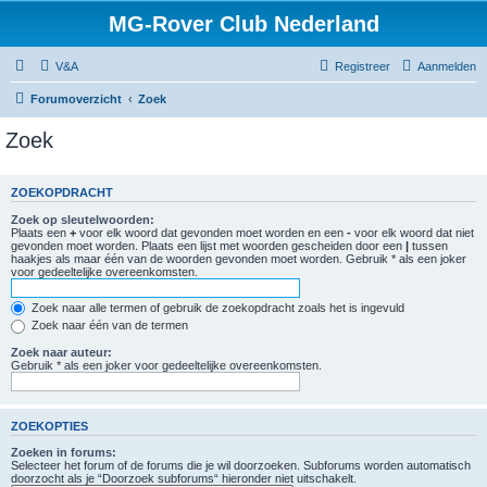
MG-Rover Club Nederland
V&A
Registreer
Aanmelden
Forumoverzicht
Zoek
Zoek
ZOEKOPDRACHT
Zoek op sleutelwoorden:
Plaats een
+
voor elk woord dat gevonden moet worden en een
-
voor elk woord dat niet
gevonden moet worden. Plaats een lijst met woorden gescheiden door een
|
tussen
haakjes als maar één van de woorden gevonden moet worden. Gebruik * als een joker
voor gedeeltelijke overeenkomsten.
Zoek naar alle termen of gebruik de zoekopdracht zoals het is ingevuld
Zoek naar één van de termen
Zoek naar auteur:
Gebruik * als een joker voor gedeeltelijke overeenkomsten.
ZOEKOPTIES
Zoeken in forums:
Selecteer het forum of de forums die je wil doorzoeken. Subforums worden automatisch
doorzocht als je “Doorzoek subforums“ hieronder niet uitschakelt.