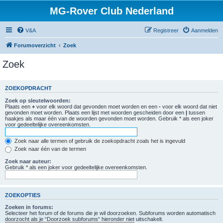
MG-Rover Club Nederland
V&A
Registreer
Aanmelden
Forumoverzicht
Zoek
Zoek
ZOEKOPDRACHT
Zoek op sleutelwoorden:
Plaats een
+
voor elk woord dat gevonden moet worden en een
-
voor elk woord dat niet
gevonden moet worden. Plaats een lijst met woorden gescheiden door een
|
tussen
haakjes als maar één van de woorden gevonden moet worden. Gebruik * als een joker
voor gedeeltelijke overeenkomsten.
Zoek naar alle termen of gebruik de zoekopdracht zoals het is ingevuld
Zoek naar één van de termen
Zoek naar auteur:
Gebruik * als een joker voor gedeeltelijke overeenkomsten.
ZOEKOPTIES
Zoeken in forums:
Selecteer het forum of de forums die je wil doorzoeken. Subforums worden automatisch
doorzocht als je “Doorzoek subforums“ hieronder niet uitschakelt.