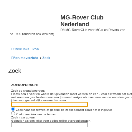
MG-Rover Club
Nederland
Dé MG-RoverClub voor MG's en Rovers van
na 1990 (ouderen ook welkom)
Snelle links
V&A
Forumoverzicht
Zoek
Zoek
ZOEKOPDRACHT
Zoek op sleutelwoorden:
Plaats een
+
voor elk woord dat gevonden moet worden en een
-
voor elk woord dat nie
met woorden gescheiden door een
|
tussen haakjes als maar één van de woorden gevon
joker voor gedeeltelijke overeenkomsten.
Zoek naar alle termen of gebruik de zoekopdracht zoals het is ingevuld
Zoek naar één van de termen
Zoek naar auteur:
Gebruik * als een joker voor gedeeltelijke overeenkomsten.