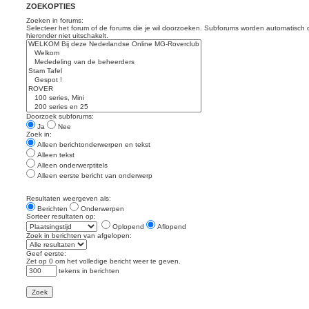
ZOEKOPTIES
Zoeken in forums:
Selecteer het forum of de forums die je wil doorzoeken. Subforums worden automatisch 
hieronder niet uitschakelt.
Doorzoek subforums:
Ja
Nee
Zoek in:
Alleen berichtonderwerpen en tekst
Alleen tekst
Alleen onderwerptitels
Alleen eerste bericht van onderwerp
Resultaten weergeven als:
Berichten
Onderwerpen
Sorteer resultaten op:
Oplopend
Aflopend
Zoek in berichten van afgelopen:
Geef eerste:
Zet op 0 om het volledige bericht weer te geven.
tekens in berichten