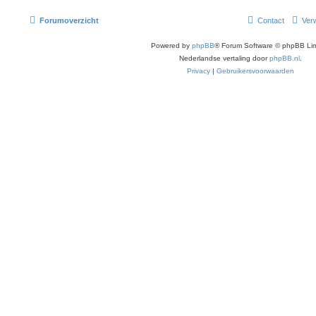
Forumoverzicht
Contact
Verw
Powered by
phpBB
® Forum Software © phpBB Lim
Nederlandse vertaling door
phpBB.nl
.
Privacy
|
Gebruikersvoorwaarden