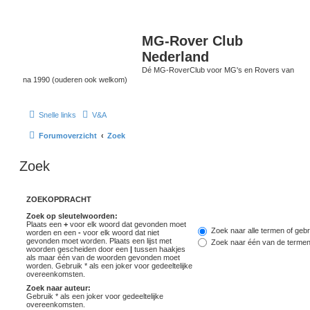
MG-Rover Club
Nederland
Dé MG-RoverClub voor MG's en Rovers van
na 1990 (ouderen ook welkom)
Snelle links
V&A
Forumoverzicht
Zoek
Zoek
ZOEKOPDRACHT
Zoek op sleutelwoorden:
Plaats een
+
voor elk woord dat gevonden moet
Zoek naar alle termen of gebr
worden en een
-
voor elk woord dat niet
gevonden moet worden. Plaats een lijst met
Zoek naar één van de terme
woorden gescheiden door een
|
tussen haakjes
als maar één van de woorden gevonden moet
worden. Gebruik * als een joker voor gedeeltelijke
overeenkomsten.
Zoek naar auteur:
Gebruik * als een joker voor gedeeltelijke
overeenkomsten.