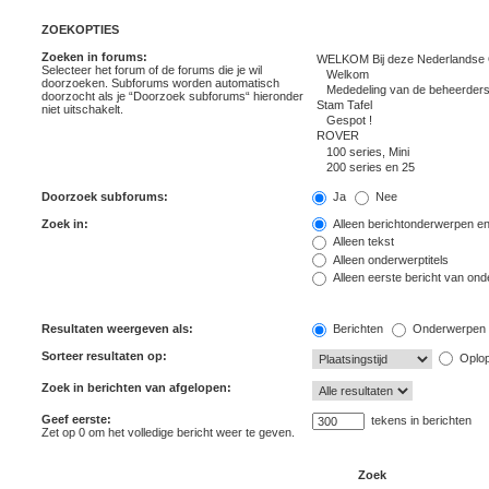
ZOEKOPTIES
Zoeken in forums:
Selecteer het forum of de forums die je wil
doorzoeken. Subforums worden automatisch
doorzocht als je “Doorzoek subforums“ hieronder
niet uitschakelt.
Doorzoek subforums:
Ja
Nee
Zoek in:
Alleen berichtonderwerpen en
Alleen tekst
Alleen onderwerptitels
Alleen eerste bericht van on
Resultaten weergeven als:
Berichten
Onderwerpen
Sorteer resultaten op:
Oplo
Zoek in berichten van afgelopen:
Geef eerste:
tekens in berichten
Zet op 0 om het volledige bericht weer te geven.