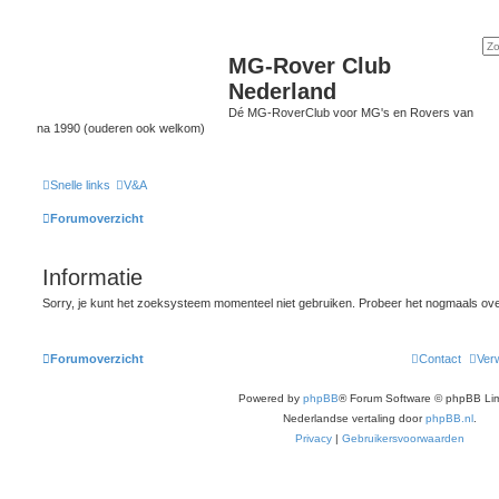
MG-Rover Club
Nederland
Dé MG-RoverClub voor MG's en Rovers van
na 1990 (ouderen ook welkom)
Snelle links
V&A
Forumoverzicht
Informatie
Sorry, je kunt het zoeksysteem momenteel niet gebruiken. Probeer het nogmaals ov
Forumoverzicht
Contact
Verw
Powered by
phpBB
® Forum Software © phpBB Lim
Nederlandse vertaling door
phpBB.nl
.
Privacy
|
Gebruikersvoorwaarden