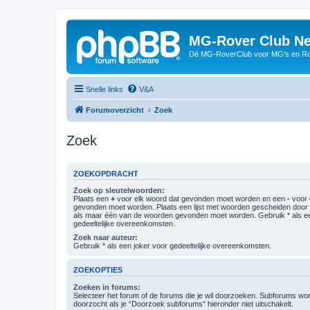
MG-Rover Club Ne
Dé MG-RoverClub voor MG's en Ro
Snelle links
V&A
Forumoverzicht
Zoek
Zoek
ZOEKOPDRACHT
Zoek op sleutelwoorden:
Plaats een
+
voor elk woord dat gevonden moet worden en een
-
voor 
gevonden moet worden. Plaats een lijst met woorden gescheiden doo
als maar één van de woorden gevonden moet worden. Gebruik * als ee
gedeeltelijke overeenkomsten.
Zoek naar auteur:
Gebruik * als een joker voor gedeeltelijke overeenkomsten.
ZOEKOPTIES
Zoeken in forums:
Selecteer het forum of de forums die je wil doorzoeken. Subforums w
doorzocht als je “Doorzoek subforums“ hieronder niet uitschakelt.