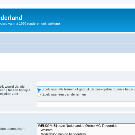
derland
vers van na 1990 (ouderen ook welkom)
elk woord dat niet
Zoek naar alle termen of gebruik de zoekopdracht zoals het is 
r een
|
tussen haakjes
n joker voor
Zoek naar één van de termen
orden automatisch