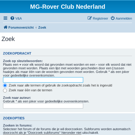
MG-Rover Club Nederland
V&A
Registreer
Aanmelden
Forumoverzicht
Zoek
Zoek
ZOEKOPDRACHT
Zoek op sleutelwoorden:
Plaats een
+
voor elk woord dat gevonden moet worden en een
-
voor elk woord dat niet
gevonden moet worden. Plaats een lijst met woorden gescheiden door een
|
tussen
haakjes als maar één van de woorden gevonden moet worden. Gebruik * als een joker
voor gedeeltelijke overeenkomsten.
Zoek naar alle termen of gebruik de zoekopdracht zoals het is ingevuld
Zoek naar één van de termen
Zoek naar auteur:
Gebruik * als een joker voor gedeeltelijke overeenkomsten.
ZOEKOPTIES
Zoeken in forums:
Selecteer het forum of de forums die je wil doorzoeken. Subforums worden automatisch
doorzocht als je “Doorzoek subforums“ hieronder niet uitschakelt.