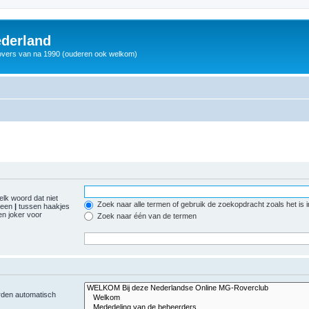
derland
vers van na 1990 (ouderen ook welkom)
elk woord dat niet
Zoek naar alle termen of gebruik de zoekopdracht zoals het is 
r een
|
tussen haakjes
n joker voor
Zoek naar één van de termen
orden automatisch