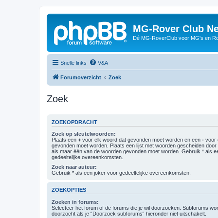
MG-Rover Club Ne
Dé MG-RoverClub voor MG's en Ro
Snelle links
V&A
Forumoverzicht
Zoek
Zoek
ZOEKOPDRACHT
Zoek op sleutelwoorden:
Plaats een
+
voor elk woord dat gevonden moet worden en een
-
voor 
gevonden moet worden. Plaats een lijst met woorden gescheiden doo
als maar één van de woorden gevonden moet worden. Gebruik * als ee
gedeeltelijke overeenkomsten.
Zoek naar auteur:
Gebruik * als een joker voor gedeeltelijke overeenkomsten.
ZOEKOPTIES
Zoeken in forums:
Selecteer het forum of de forums die je wil doorzoeken. Subforums w
doorzocht als je “Doorzoek subforums“ hieronder niet uitschakelt.