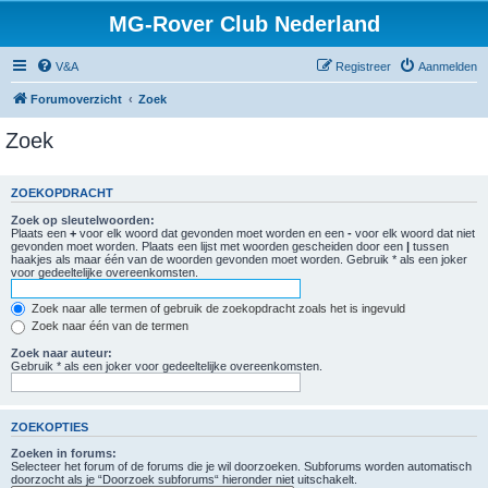
MG-Rover Club Nederland
V&A
Registreer
Aanmelden
Forumoverzicht
Zoek
Zoek
ZOEKOPDRACHT
Zoek op sleutelwoorden:
Plaats een
+
voor elk woord dat gevonden moet worden en een
-
voor elk woord dat niet
gevonden moet worden. Plaats een lijst met woorden gescheiden door een
|
tussen
haakjes als maar één van de woorden gevonden moet worden. Gebruik * als een joker
voor gedeeltelijke overeenkomsten.
Zoek naar alle termen of gebruik de zoekopdracht zoals het is ingevuld
Zoek naar één van de termen
Zoek naar auteur:
Gebruik * als een joker voor gedeeltelijke overeenkomsten.
ZOEKOPTIES
Zoeken in forums:
Selecteer het forum of de forums die je wil doorzoeken. Subforums worden automatisch
doorzocht als je “Doorzoek subforums“ hieronder niet uitschakelt.