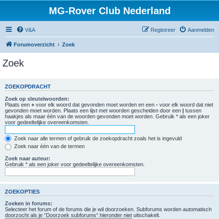
MG-Rover Club Nederland
V&A
Registreer
Aanmelden
Forumoverzicht
Zoek
Zoek
ZOEKOPDRACHT
Zoek op sleutelwoorden:
Plaats een
+
voor elk woord dat gevonden moet worden en een
-
voor elk woord dat niet
gevonden moet worden. Plaats een lijst met woorden gescheiden door een
|
tussen
haakjes als maar één van de woorden gevonden moet worden. Gebruik * als een joker
voor gedeeltelijke overeenkomsten.
Zoek naar alle termen of gebruik de zoekopdracht zoals het is ingevuld
Zoek naar één van de termen
Zoek naar auteur:
Gebruik * als een joker voor gedeeltelijke overeenkomsten.
ZOEKOPTIES
Zoeken in forums:
Selecteer het forum of de forums die je wil doorzoeken. Subforums worden automatisch
doorzocht als je “Doorzoek subforums“ hieronder niet uitschakelt.