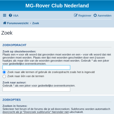
MG-Rover Club Nederland
V&A
Registreer
Aanmelden
Forumoverzicht
Zoek
Zoek
ZOEKOPDRACHT
Zoek op sleutelwoorden:
Plaats een
+
voor elk woord dat gevonden moet worden en een
-
voor elk woord dat niet
gevonden moet worden. Plaats een lijst met woorden gescheiden door een
|
tussen
haakjes als maar één van de woorden gevonden moet worden. Gebruik * als een joker
voor gedeeltelijke overeenkomsten.
Zoek naar alle termen of gebruik de zoekopdracht zoals het is ingevuld
Zoek naar één van de termen
Zoek naar auteur:
Gebruik * als een joker voor gedeeltelijke overeenkomsten.
ZOEKOPTIES
Zoeken in forums:
Selecteer het forum of de forums die je wil doorzoeken. Subforums worden automatisch
doorzocht als je “Doorzoek subforums“ hieronder niet uitschakelt.