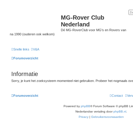
MG-Rover Club
Nederland
Dé MG-RoverClub voor MG's en Rovers van
na 1990 (ouderen ook welkom)
Snelle links
V&A
Forumoverzicht
Informatie
Sorry, je kunt het zoeksysteem momenteel niet gebruiken. Probeer het nogmaals ov
Forumoverzicht
Contact
Verw
Powered by
phpBB
® Forum Software © phpBB Lim
Nederlandse vertaling door
phpBB.nl
.
Privacy
|
Gebruikersvoorwaarden