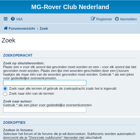
MG-Rover Club Nederland
V&A
Registreer
Aanmelden
Forumoverzicht
Zoek
Zoek
ZOEKOPDRACHT
Zoek op sleutelwoorden:
Plaats een
+
voor elk woord dat gevonden moet worden en een
-
voor elk woord dat niet
gevonden moet worden. Plaats een lijst met woorden gescheiden door een
|
tussen
haakjes als maar één van de woorden gevonden moet worden. Gebruik * als een joker
voor gedeeltelijke overeenkomsten.
Zoek naar alle termen of gebruik de zoekopdracht zoals het is ingevuld
Zoek naar één van de termen
Zoek naar auteur:
Gebruik * als een joker voor gedeeltelijke overeenkomsten.
ZOEKOPTIES
Zoeken in forums:
Selecteer het forum of de forums die je wil doorzoeken. Subforums worden automatisch
doorzocht als je “Doorzoek subforums“ hieronder niet uitschakelt.