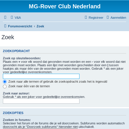
MG-Rover Club Nederland
V&A
Registreer
Aanmelden
Forumoverzicht
Zoek
Zoek
ZOEKOPDRACHT
Zoek op sleutelwoorden:
Plaats een
+
voor elk woord dat gevonden moet worden en een
-
voor elk woord dat niet
gevonden moet worden. Plaats een lijst met woorden gescheiden door een
|
tussen
haakjes als maar één van de woorden gevonden moet worden. Gebruik * als een joker
voor gedeeltelijke overeenkomsten.
Zoek naar alle termen of gebruik de zoekopdracht zoals het is ingevuld
Zoek naar één van de termen
Zoek naar auteur:
Gebruik * als een joker voor gedeeltelijke overeenkomsten.
ZOEKOPTIES
Zoeken in forums:
Selecteer het forum of de forums die je wil doorzoeken. Subforums worden automatisch
doorzocht als je “Doorzoek subforums“ hieronder niet uitschakelt.