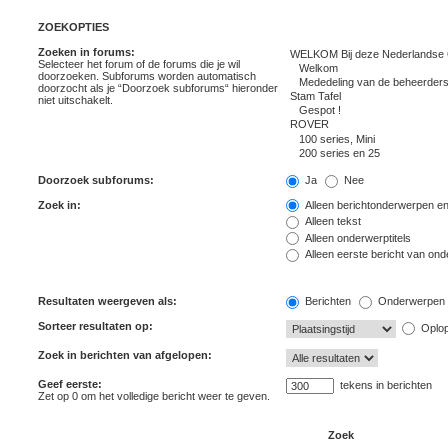
ZOEKOPTIES
Zoeken in forums:
Selecteer het forum of de forums die je wil
doorzoeken. Subforums worden automatisch
doorzocht als je “Doorzoek subforums“ hieronder
niet uitschakelt.
Doorzoek subforums:
Ja
Nee
Zoek in:
Alleen berichtonderwerpen en
Alleen tekst
Alleen onderwerptitels
Alleen eerste bericht van on
Resultaten weergeven als:
Berichten
Onderwerpen
Sorteer resultaten op:
Oplo
Zoek in berichten van afgelopen:
Geef eerste:
tekens in berichten
Zet op 0 om het volledige bericht weer te geven.