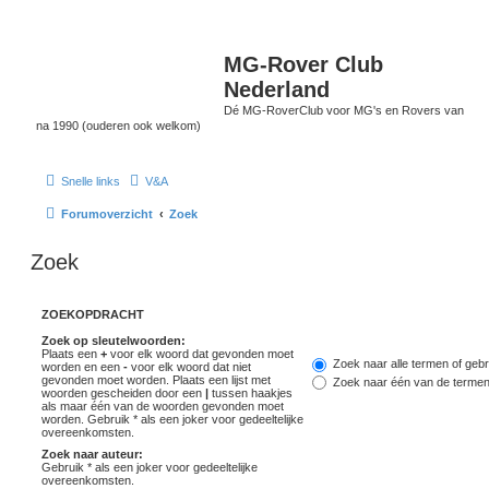
MG-Rover Club
Nederland
Dé MG-RoverClub voor MG's en Rovers van
na 1990 (ouderen ook welkom)
Snelle links
V&A
Forumoverzicht
Zoek
Zoek
ZOEKOPDRACHT
Zoek op sleutelwoorden:
Plaats een
+
voor elk woord dat gevonden moet
Zoek naar alle termen of gebr
worden en een
-
voor elk woord dat niet
gevonden moet worden. Plaats een lijst met
Zoek naar één van de terme
woorden gescheiden door een
|
tussen haakjes
als maar één van de woorden gevonden moet
worden. Gebruik * als een joker voor gedeeltelijke
overeenkomsten.
Zoek naar auteur:
Gebruik * als een joker voor gedeeltelijke
overeenkomsten.