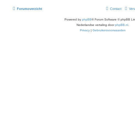
Forumoverzicht
Contact
Verw
Powered by
phpBB
® Forum Software © phpBB Lim
Nederlandse vertaling door
phpBB.nl
.
Privacy
|
Gebruikersvoorwaarden