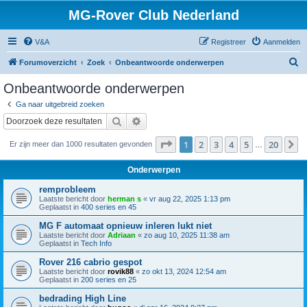
MG-Rover Club Nederland
V&A
Registreer
Aanmelden
Z
Forumoverzicht
Zoek
Onbeantwoorde onderwerpen
o
Onbeantwoorde onderwerpen
e
Ga naar uitgebreid zoeken
k
Zoek
Uitgebreid zoeken
Pagina
1
van
20
1
2
3
4
5
20
V
Er zijn meer dan 1000 resultaten gevonden
…
Onderwerpen
remprobleem
Laatste bericht door
herman s
«
vr aug 22, 2025 1:13 pm
Geplaatst in
400 series en 45
MG F automaat opnieuw inleren lukt niet
Laatste bericht door
Adriaan
«
zo aug 10, 2025 11:38 am
Geplaatst in
Tech Info
Rover 216 cabrio gespot
Laatste bericht door
rovik88
«
zo okt 13, 2024 12:54 am
Geplaatst in
200 series en 25
bedrading High Line