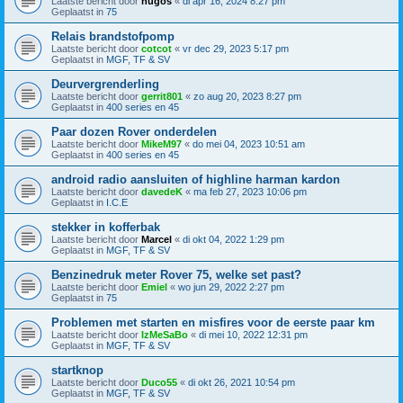
Laatste bericht door
hugos
«
di apr 16, 2024 8:27 pm
Geplaatst in
75
Relais brandstofpomp
Laatste bericht door
cotcot
«
vr dec 29, 2023 5:17 pm
Geplaatst in
MGF, TF & SV
Deurvergrenderling
Laatste bericht door
gerrit801
«
zo aug 20, 2023 8:27 pm
Geplaatst in
400 series en 45
Paar dozen Rover onderdelen
Laatste bericht door
MikeM97
«
do mei 04, 2023 10:51 am
Geplaatst in
400 series en 45
android radio aansluiten of highline harman kardon
Laatste bericht door
davedeK
«
ma feb 27, 2023 10:06 pm
Geplaatst in
I.C.E
stekker in kofferbak
Laatste bericht door
Marcel
«
di okt 04, 2022 1:29 pm
Geplaatst in
MGF, TF & SV
Benzinedruk meter Rover 75, welke set past?
Laatste bericht door
Emiel
«
wo jun 29, 2022 2:27 pm
Geplaatst in
75
Problemen met starten en misfires voor de eerste paar km
Laatste bericht door
IzMeSaBo
«
di mei 10, 2022 12:31 pm
Geplaatst in
MGF, TF & SV
startknop
Laatste bericht door
Duco55
«
di okt 26, 2021 10:54 pm
Geplaatst in
MGF, TF & SV