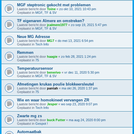
MGF steptronic gekocht met problemen
Laatste bericht door
Toine
«
zo okt 10, 2021 10:43 pm
Geplaatst in
MGF, TF & SV
TF eigenaren Almere en omstreken?
Laatste bericht door
jcalmere1977
«
zo sep 19, 2021 5:47 pm
Geplaatst in
MGF, TF & SV
Neue MG Adresse
Laatste bericht door
MG7
«
do mei 13, 2021 6:54 pm
Geplaatst in
Tech Info
Remmen
Laatste bericht door
haagie
«
zo feb 28, 2021 1:24 pm
Geplaatst in
75
Temperatuursensor
Laatste bericht door
benerivo
«
vr dec 11, 2020 5:30 pm
Geplaatst in
MGF, TF & SV
Afmetingen krukas poulie blokkeersleutel
Laatste bericht door
pantah
«
ma okt 26, 2020 1:37 pm
Geplaatst in
75
Wie en waar homokineet vervangen ZR
Laatste bericht door
Jesper
«
wo sep 23, 2020 9:07 pm
Geplaatst in
Tech Info
Zwarte mg zs
Laatste bericht door
buck Futter
«
ma aug 24, 2020 8:00 pm
Geplaatst in
Gespot !
Automaatbak