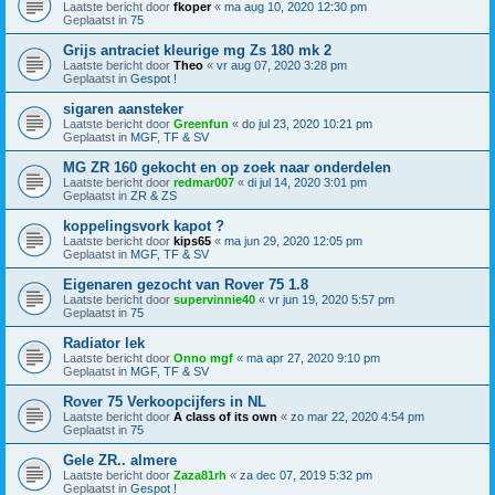
Laatste bericht door
fkoper
«
ma aug 10, 2020 12:30 pm
Geplaatst in
75
Grijs antraciet kleurige mg Zs 180 mk 2
Laatste bericht door
Theo
«
vr aug 07, 2020 3:28 pm
Geplaatst in
Gespot !
sigaren aansteker
Laatste bericht door
Greenfun
«
do jul 23, 2020 10:21 pm
Geplaatst in
MGF, TF & SV
MG ZR 160 gekocht en op zoek naar onderdelen
Laatste bericht door
redmar007
«
di jul 14, 2020 3:01 pm
Geplaatst in
ZR & ZS
koppelingsvork kapot ?
Laatste bericht door
kips65
«
ma jun 29, 2020 12:05 pm
Geplaatst in
MGF, TF & SV
Eigenaren gezocht van Rover 75 1.8
Laatste bericht door
supervinnie40
«
vr jun 19, 2020 5:57 pm
Geplaatst in
75
Radiator lek
Laatste bericht door
Onno mgf
«
ma apr 27, 2020 9:10 pm
Geplaatst in
MGF, TF & SV
Rover 75 Verkoopcijfers in NL
Laatste bericht door
A class of its own
«
zo mar 22, 2020 4:54 pm
Geplaatst in
75
Gele ZR.. almere
Laatste bericht door
Zaza81rh
«
za dec 07, 2019 5:32 pm
Geplaatst in
Gespot !