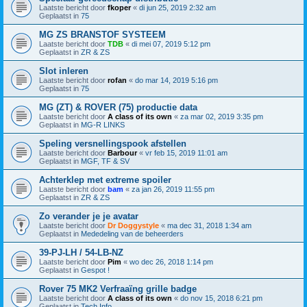
Laatste bericht door
fkoper
«
di jun 25, 2019 2:32 am
Geplaatst in
75
MG ZS BRANSTOF SYSTEEM
Laatste bericht door
TDB
«
di mei 07, 2019 5:12 pm
Geplaatst in
ZR & ZS
Slot inleren
Laatste bericht door
rofan
«
do mar 14, 2019 5:16 pm
Geplaatst in
75
MG (ZT) & ROVER (75) productie data
Laatste bericht door
A class of its own
«
za mar 02, 2019 3:35 pm
Geplaatst in
MG-R LINKS
Speling versnellingspook afstellen
Laatste bericht door
Barbour
«
vr feb 15, 2019 11:01 am
Geplaatst in
MGF, TF & SV
Achterklep met extreme spoiler
Laatste bericht door
bam
«
za jan 26, 2019 11:55 pm
Geplaatst in
ZR & ZS
Zo verander je je avatar
Laatste bericht door
Dr Doggystyle
«
ma dec 31, 2018 1:34 am
Geplaatst in
Mededeling van de beheerders
39-PJ-LH / 54-LB-NZ
Laatste bericht door
Pim
«
wo dec 26, 2018 1:14 pm
Geplaatst in
Gespot !
Rover 75 MK2 Verfraaïng grille badge
Laatste bericht door
A class of its own
«
do nov 15, 2018 6:21 pm
Geplaatst in
Tech Info