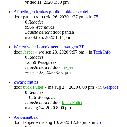
vr dec 11, 2020 5:30 pm
Afmetingen krukas poulie blokkeersleutel
door
pantah
»
ma okt 26, 2020 1:37 pm
» in
75
0
Reacties
9966
Weergaves
Laatste bericht
door
pantah
ma okt 26, 2020 1:37 pm
Wie en waar homokineet vervangen ZR
door
Jesper
»
wo sep 23, 2020 9:07 pm
» in
Tech Info
0
Reacties
12359
Weergaves
Laatste bericht
door
Jesper
wo sep 23, 2020 9:07 pm
Zwarte mg zs
door
buck Futter
»
ma aug 24, 2020 8:00 pm
» in
Gespot !
0
Reacties
11926
Weergaves
Laatste bericht
door
buck Futter
ma aug 24, 2020 8:00 pm
Automaatbak
door
fkoper
»
ma aug 10, 2020 12:30 pm
» in
75