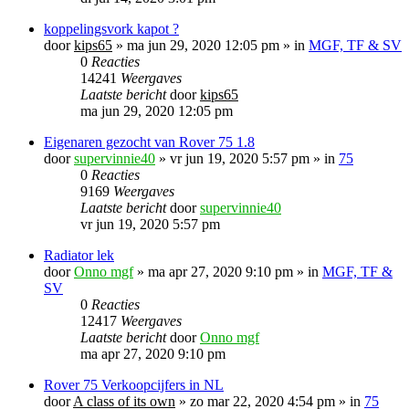
koppelingsvork kapot ?
door
kips65
»
ma jun 29, 2020 12:05 pm
» in
MGF, TF & SV
0
Reacties
14241
Weergaves
Laatste bericht
door
kips65
ma jun 29, 2020 12:05 pm
Eigenaren gezocht van Rover 75 1.8
door
supervinnie40
»
vr jun 19, 2020 5:57 pm
» in
75
0
Reacties
9169
Weergaves
Laatste bericht
door
supervinnie40
vr jun 19, 2020 5:57 pm
Radiator lek
door
Onno mgf
»
ma apr 27, 2020 9:10 pm
» in
MGF, TF &
SV
0
Reacties
12417
Weergaves
Laatste bericht
door
Onno mgf
ma apr 27, 2020 9:10 pm
Rover 75 Verkoopcijfers in NL
door
A class of its own
»
zo mar 22, 2020 4:54 pm
» in
75