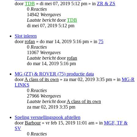
door
TDB
»
di mei 07, 2019 5:12 pm
» in
ZR & ZS
0
Reacties
14942
Weergaves
Laatste bericht
door
TDB
di mei 07, 2019 5:12 pm
Slot inleren
door
rofan
»
do mar 14, 2019 5:16 pm
» in
75
0
Reacties
11067
Weergaves
Laatste bericht
door
rofan
do mar 14, 2019 5:16 pm
MG (ZT) & ROVER (75) productie data
door
A class of its own
»
za mar 02, 2019 3:35 pm
» in
MG-R
LINKS
0
Reacties
27966
Weergaves
Laatste bericht
door
A class of its own
za mar 02, 2019 3:35 pm
Speling versnellingspook afstellen
door
Barbour
»
vr feb 15, 2019 11:01 am
» in
MGF, TF &
SV
0
Reacties