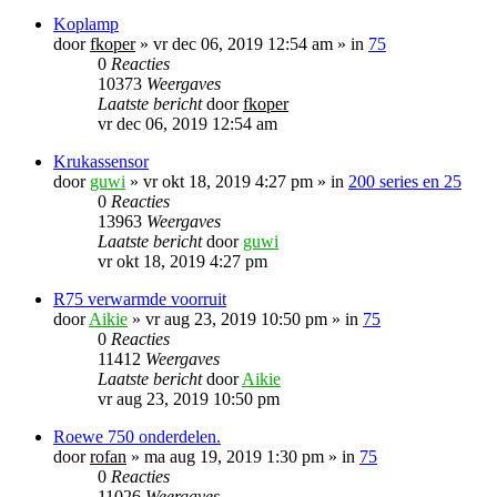
Koplamp
door
fkoper
»
vr dec 06, 2019 12:54 am
» in
75
0
Reacties
10373
Weergaves
Laatste bericht
door
fkoper
vr dec 06, 2019 12:54 am
Krukassensor
door
guwi
»
vr okt 18, 2019 4:27 pm
» in
200 series en 25
0
Reacties
13963
Weergaves
Laatste bericht
door
guwi
vr okt 18, 2019 4:27 pm
R75 verwarmde voorruit
door
Aikie
»
vr aug 23, 2019 10:50 pm
» in
75
0
Reacties
11412
Weergaves
Laatste bericht
door
Aikie
vr aug 23, 2019 10:50 pm
Roewe 750 onderdelen.
door
rofan
»
ma aug 19, 2019 1:30 pm
» in
75
0
Reacties
11026
Weergaves