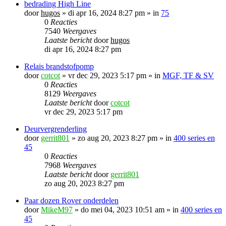
bedrading High Line
door
hugos
»
di apr 16, 2024 8:27 pm
» in
75
0
Reacties
7540
Weergaves
Laatste bericht
door
hugos
di apr 16, 2024 8:27 pm
Relais brandstofpomp
door
cotcot
»
vr dec 29, 2023 5:17 pm
» in
MGF, TF & SV
0
Reacties
8129
Weergaves
Laatste bericht
door
cotcot
vr dec 29, 2023 5:17 pm
Deurvergrenderling
door
gerrit801
»
zo aug 20, 2023 8:27 pm
» in
400 series en
45
0
Reacties
7968
Weergaves
Laatste bericht
door
gerrit801
zo aug 20, 2023 8:27 pm
Paar dozen Rover onderdelen
door
MikeM97
»
do mei 04, 2023 10:51 am
» in
400 series en
45