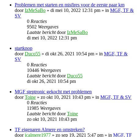
Problemen met starten en misfires voor de eerste paar km
door
IzMeSaBo
»
di mei 10, 2022 12:31 pm
» in
MGF, TF &
SV
0
Reacties
9502
Weergaves
Laatste bericht
door
IzMeSaBo
di mei 10, 2022 12:31 pm
startknop
door
Duco55
»
di okt 26, 2021 10:54 pm
» in
MGF, TF &
SV
0
Reacties
10446
Weergaves
Laatste bericht
door
Duco55
di okt 26, 2021 10:54 pm
MGF steptronic gekocht met problemen
door
Toine
»
zo okt 10, 2021 10:43 pm
» in
MGF, TF & SV
0
Reacties
11985
Weergaves
Laatste bericht
door
Toine
zo okt 10, 2021 10:43 pm
TF eigenaren Almere en omstreken?
door
jcalmere1977
»
zo sep 19, 2021 5:47 pm
» in
MGF, TF