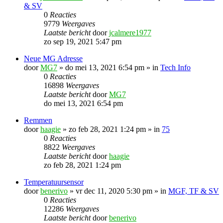
& SV
0
Reacties
9779
Weergaves
Laatste bericht
door
jcalmere1977
zo sep 19, 2021 5:47 pm
Neue MG Adresse
door
MG7
»
do mei 13, 2021 6:54 pm
» in
Tech Info
0
Reacties
16898
Weergaves
Laatste bericht
door
MG7
do mei 13, 2021 6:54 pm
Remmen
door
haagie
»
zo feb 28, 2021 1:24 pm
» in
75
0
Reacties
8822
Weergaves
Laatste bericht
door
haagie
zo feb 28, 2021 1:24 pm
Temperatuursensor
door
benerivo
»
vr dec 11, 2020 5:30 pm
» in
MGF, TF & SV
0
Reacties
12286
Weergaves
Laatste bericht
door
benerivo