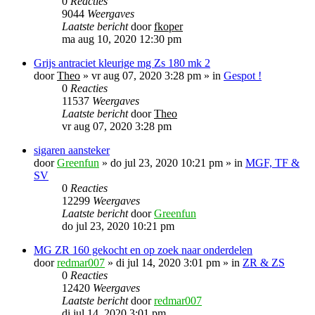
0
Reacties
9044
Weergaves
Laatste bericht
door
fkoper
ma aug 10, 2020 12:30 pm
Grijs antraciet kleurige mg Zs 180 mk 2
door
Theo
»
vr aug 07, 2020 3:28 pm
» in
Gespot !
0
Reacties
11537
Weergaves
Laatste bericht
door
Theo
vr aug 07, 2020 3:28 pm
sigaren aansteker
door
Greenfun
»
do jul 23, 2020 10:21 pm
» in
MGF, TF &
SV
0
Reacties
12299
Weergaves
Laatste bericht
door
Greenfun
do jul 23, 2020 10:21 pm
MG ZR 160 gekocht en op zoek naar onderdelen
door
redmar007
»
di jul 14, 2020 3:01 pm
» in
ZR & ZS
0
Reacties
12420
Weergaves
Laatste bericht
door
redmar007
di jul 14, 2020 3:01 pm