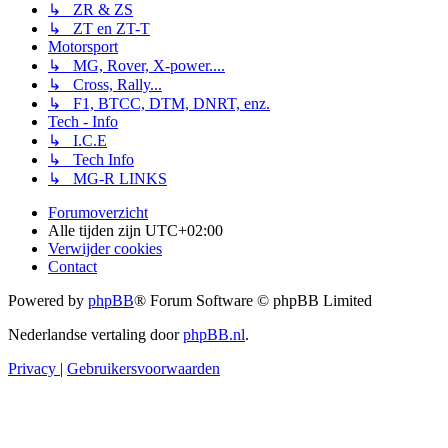
↳ ZR & ZS
↳ ZT en ZT-T
Motorsport
↳ MG, Rover, X-power....
↳ Cross, Rally...
↳ F1, BTCC, DTM, DNRT, enz.
Tech - Info
↳ I.C.E
↳ Tech Info
↳ MG-R LINKS
Forumoverzicht
Alle tijden zijn
UTC+02:00
Verwijder cookies
Contact
Powered by
phpBB
® Forum Software © phpBB Limited
Nederlandse vertaling door
phpBB.nl
.
Privacy
|
Gebruikersvoorwaarden