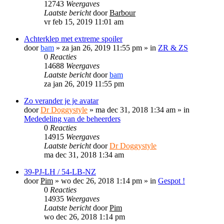
12743
Weergaves
Laatste bericht
door
Barbour
vr feb 15, 2019 11:01 am
Achterklep met extreme spoiler
door
bam
»
za jan 26, 2019 11:55 pm
» in
ZR & ZS
0
Reacties
14688
Weergaves
Laatste bericht
door
bam
za jan 26, 2019 11:55 pm
Zo verander je je avatar
door
Dr Doggystyle
»
ma dec 31, 2018 1:34 am
» in
Mededeling van de beheerders
0
Reacties
14915
Weergaves
Laatste bericht
door
Dr Doggystyle
ma dec 31, 2018 1:34 am
39-PJ-LH / 54-LB-NZ
door
Pim
»
wo dec 26, 2018 1:14 pm
» in
Gespot !
0
Reacties
14935
Weergaves
Laatste bericht
door
Pim
wo dec 26, 2018 1:14 pm