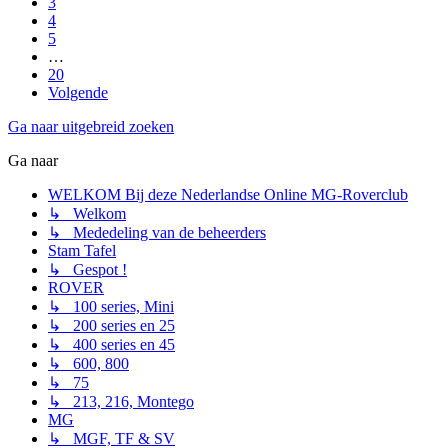
3
4
5
…
20
Volgende
Ga naar uitgebreid zoeken
Ga naar
WELKOM Bij deze Nederlandse Online MG-Roverclub
↳ Welkom
↳ Mededeling van de beheerders
Stam Tafel
↳ Gespot !
ROVER
↳ 100 series, Mini
↳ 200 series en 25
↳ 400 series en 45
↳ 600, 800
↳ 75
↳ 213, 216, Montego
MG
↳ MGF, TF & SV