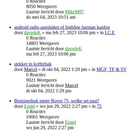
0
Reacties
8050
Weergaves
Laatste bericht
door
MikeM97
do mei 04, 2023 10:51 am
android radio aansluiten of highline harman kardon
door
davedeK
»
ma feb 27, 2023 10:06 pm
» in
I.C.E
0
Reacties
14803
Weergaves
Laatste bericht
door
davedeK
ma feb 27, 2023 10:06 pm
stekker in kofferbak
door
Marcel
»
di okt 04, 2022 1:29 pm
» in
MGF, TF & SV
0
Reacties
9021
Weergaves
Laatste bericht
door
Marcel
di okt 04, 2022 1:29 pm
Benzinedruk meter Rover 75, welke set past?
door
Emiel
»
wo jun 29, 2022 2:27 pm
» in
75
0
Reacties
10061
Weergaves
Laatste bericht
door
Emiel
wo jun 29, 2022 2:27 pm