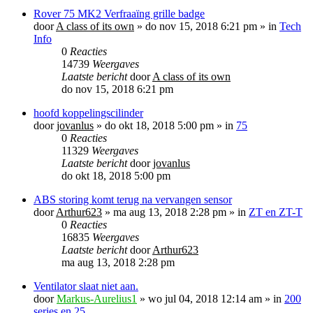
Rover 75 MK2 Verfraaïng grille badge
door
A class of its own
»
do nov 15, 2018 6:21 pm
» in
Tech
Info
0
Reacties
14739
Weergaves
Laatste bericht
door
A class of its own
do nov 15, 2018 6:21 pm
hoofd koppelingscilinder
door
jovanlus
»
do okt 18, 2018 5:00 pm
» in
75
0
Reacties
11329
Weergaves
Laatste bericht
door
jovanlus
do okt 18, 2018 5:00 pm
ABS storing komt terug na vervangen sensor
door
Arthur623
»
ma aug 13, 2018 2:28 pm
» in
ZT en ZT-T
0
Reacties
16835
Weergaves
Laatste bericht
door
Arthur623
ma aug 13, 2018 2:28 pm
Ventilator slaat niet aan.
door
Markus-Aurelius1
»
wo jul 04, 2018 12:14 am
» in
200
series en 25