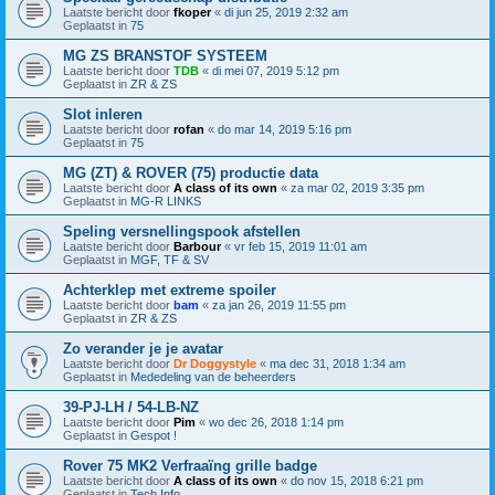
Laatste bericht door
fkoper
«
di jun 25, 2019 2:32 am
Geplaatst in
75
MG ZS BRANSTOF SYSTEEM
Laatste bericht door
TDB
«
di mei 07, 2019 5:12 pm
Geplaatst in
ZR & ZS
Slot inleren
Laatste bericht door
rofan
«
do mar 14, 2019 5:16 pm
Geplaatst in
75
MG (ZT) & ROVER (75) productie data
Laatste bericht door
A class of its own
«
za mar 02, 2019 3:35 pm
Geplaatst in
MG-R LINKS
Speling versnellingspook afstellen
Laatste bericht door
Barbour
«
vr feb 15, 2019 11:01 am
Geplaatst in
MGF, TF & SV
Achterklep met extreme spoiler
Laatste bericht door
bam
«
za jan 26, 2019 11:55 pm
Geplaatst in
ZR & ZS
Zo verander je je avatar
Laatste bericht door
Dr Doggystyle
«
ma dec 31, 2018 1:34 am
Geplaatst in
Mededeling van de beheerders
39-PJ-LH / 54-LB-NZ
Laatste bericht door
Pim
«
wo dec 26, 2018 1:14 pm
Geplaatst in
Gespot !
Rover 75 MK2 Verfraaïng grille badge
Laatste bericht door
A class of its own
«
do nov 15, 2018 6:21 pm
Geplaatst in
Tech Info