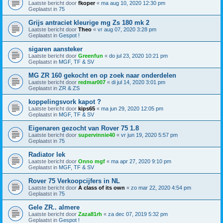
Laatste bericht door
fkoper
«
ma aug 10, 2020 12:30 pm
Geplaatst in
75
Grijs antraciet kleurige mg Zs 180 mk 2
Laatste bericht door
Theo
«
vr aug 07, 2020 3:28 pm
Geplaatst in
Gespot !
sigaren aansteker
Laatste bericht door
Greenfun
«
do jul 23, 2020 10:21 pm
Geplaatst in
MGF, TF & SV
MG ZR 160 gekocht en op zoek naar onderdelen
Laatste bericht door
redmar007
«
di jul 14, 2020 3:01 pm
Geplaatst in
ZR & ZS
koppelingsvork kapot ?
Laatste bericht door
kips65
«
ma jun 29, 2020 12:05 pm
Geplaatst in
MGF, TF & SV
Eigenaren gezocht van Rover 75 1.8
Laatste bericht door
supervinnie40
«
vr jun 19, 2020 5:57 pm
Geplaatst in
75
Radiator lek
Laatste bericht door
Onno mgf
«
ma apr 27, 2020 9:10 pm
Geplaatst in
MGF, TF & SV
Rover 75 Verkoopcijfers in NL
Laatste bericht door
A class of its own
«
zo mar 22, 2020 4:54 pm
Geplaatst in
75
Gele ZR.. almere
Laatste bericht door
Zaza81rh
«
za dec 07, 2019 5:32 pm
Geplaatst in
Gespot !