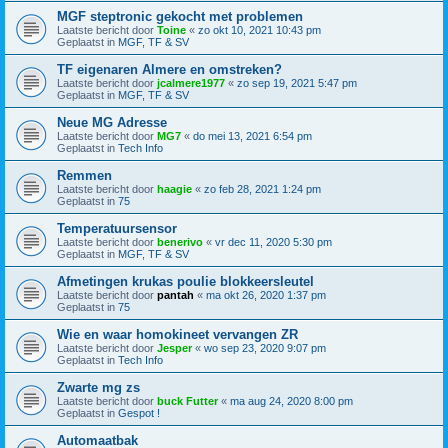
MGF steptronic gekocht met problemen
Laatste bericht door
Toine
«
zo okt 10, 2021 10:43 pm
Geplaatst in
MGF, TF & SV
TF eigenaren Almere en omstreken?
Laatste bericht door
jcalmere1977
«
zo sep 19, 2021 5:47 pm
Geplaatst in
MGF, TF & SV
Neue MG Adresse
Laatste bericht door
MG7
«
do mei 13, 2021 6:54 pm
Geplaatst in
Tech Info
Remmen
Laatste bericht door
haagie
«
zo feb 28, 2021 1:24 pm
Geplaatst in
75
Temperatuursensor
Laatste bericht door
benerivo
«
vr dec 11, 2020 5:30 pm
Geplaatst in
MGF, TF & SV
Afmetingen krukas poulie blokkeersleutel
Laatste bericht door
pantah
«
ma okt 26, 2020 1:37 pm
Geplaatst in
75
Wie en waar homokineet vervangen ZR
Laatste bericht door
Jesper
«
wo sep 23, 2020 9:07 pm
Geplaatst in
Tech Info
Zwarte mg zs
Laatste bericht door
buck Futter
«
ma aug 24, 2020 8:00 pm
Geplaatst in
Gespot !
Automaatbak