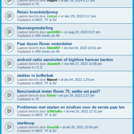
Laatste bericht door
hugos
«
di apr 16, 2024 8:27 pm
Geplaatst in
75
Relais brandstofpomp
Laatste bericht door
cotcot
«
vr dec 29, 2023 5:17 pm
Geplaatst in
MGF, TF & SV
Deurvergrenderling
Laatste bericht door
gerrit801
«
zo aug 20, 2023 8:27 pm
Geplaatst in
400 series en 45
Paar dozen Rover onderdelen
Laatste bericht door
MikeM97
«
do mei 04, 2023 10:51 am
Geplaatst in
400 series en 45
android radio aansluiten of highline harman kardon
Laatste bericht door
davedeK
«
ma feb 27, 2023 10:06 pm
Geplaatst in
I.C.E
stekker in kofferbak
Laatste bericht door
Marcel
«
di okt 04, 2022 1:29 pm
Geplaatst in
MGF, TF & SV
Benzinedruk meter Rover 75, welke set past?
Laatste bericht door
Emiel
«
wo jun 29, 2022 2:27 pm
Geplaatst in
75
Problemen met starten en misfires voor de eerste paar km
Laatste bericht door
IzMeSaBo
«
di mei 10, 2022 12:31 pm
Geplaatst in
MGF, TF & SV
startknop
Laatste bericht door
Duco55
«
di okt 26, 2021 10:54 pm
Geplaatst in
MGF, TF & SV