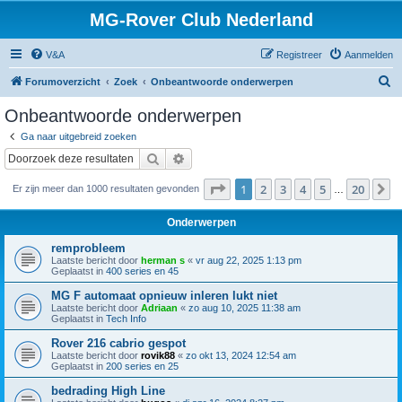
MG-Rover Club Nederland
V&A
Registreer
Aanmelden
Z
Forumoverzicht
Zoek
Onbeantwoorde onderwerpen
o
Onbeantwoorde onderwerpen
e
Ga naar uitgebreid zoeken
k
Zoek
Uitgebreid zoeken
Pagina
1
van
20
1
2
3
4
5
20
V
Er zijn meer dan 1000 resultaten gevonden
…
Onderwerpen
remprobleem
Laatste bericht door
herman s
«
vr aug 22, 2025 1:13 pm
Geplaatst in
400 series en 45
MG F automaat opnieuw inleren lukt niet
Laatste bericht door
Adriaan
«
zo aug 10, 2025 11:38 am
Geplaatst in
Tech Info
Rover 216 cabrio gespot
Laatste bericht door
rovik88
«
zo okt 13, 2024 12:54 am
Geplaatst in
200 series en 25
bedrading High Line