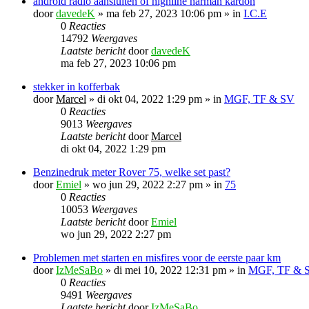
android radio aansluiten of highline harman kardon
door
davedeK
»
ma feb 27, 2023 10:06 pm
» in
I.C.E
0
Reacties
14792
Weergaves
Laatste bericht
door
davedeK
ma feb 27, 2023 10:06 pm
stekker in kofferbak
door
Marcel
»
di okt 04, 2022 1:29 pm
» in
MGF, TF & SV
0
Reacties
9013
Weergaves
Laatste bericht
door
Marcel
di okt 04, 2022 1:29 pm
Benzinedruk meter Rover 75, welke set past?
door
Emiel
»
wo jun 29, 2022 2:27 pm
» in
75
0
Reacties
10053
Weergaves
Laatste bericht
door
Emiel
wo jun 29, 2022 2:27 pm
Problemen met starten en misfires voor de eerste paar km
door
IzMeSaBo
»
di mei 10, 2022 12:31 pm
» in
MGF, TF & 
0
Reacties
9491
Weergaves
Laatste bericht
door
IzMeSaBo