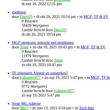
di mei 10, 2022 12:31 pm
startknop
door
Duco55
»
di okt 26, 2021 10:54 pm
» in
MGF, TF & SV
0
Reacties
10439
Weergaves
Laatste bericht
door
Duco55
di okt 26, 2021 10:54 pm
MGF steptronic gekocht met problemen
door
Toine
»
zo okt 10, 2021 10:43 pm
» in
MGF, TF & SV
0
Reacties
11979
Weergaves
Laatste bericht
door
Toine
zo okt 10, 2021 10:43 pm
TF eigenaren Almere en omstreken?
door
jcalmere1977
»
zo sep 19, 2021 5:47 pm
» in
MGF, TF &
0
Reacties
9772
Weergaves
Laatste bericht
door
jcalmere1977
zo sep 19, 2021 5:47 pm
Neue MG Adresse
door
MG7
»
do mei 13, 2021 6:54 pm
» in
Tech Info