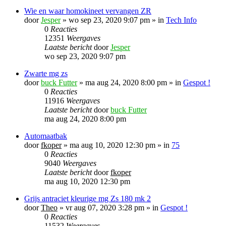
Wie en waar homokineet vervangen ZR
door
Jesper
»
wo sep 23, 2020 9:07 pm
» in
Tech Info
0
Reacties
12351
Weergaves
Laatste bericht
door
Jesper
wo sep 23, 2020 9:07 pm
Zwarte mg zs
door
buck Futter
»
ma aug 24, 2020 8:00 pm
» in
Gespot !
0
Reacties
11916
Weergaves
Laatste bericht
door
buck Futter
ma aug 24, 2020 8:00 pm
Automaatbak
door
fkoper
»
ma aug 10, 2020 12:30 pm
» in
75
0
Reacties
9040
Weergaves
Laatste bericht
door
fkoper
ma aug 10, 2020 12:30 pm
Grijs antraciet kleurige mg Zs 180 mk 2
door
Theo
»
vr aug 07, 2020 3:28 pm
» in
Gespot !
0
Reacties
11532
Weergaves