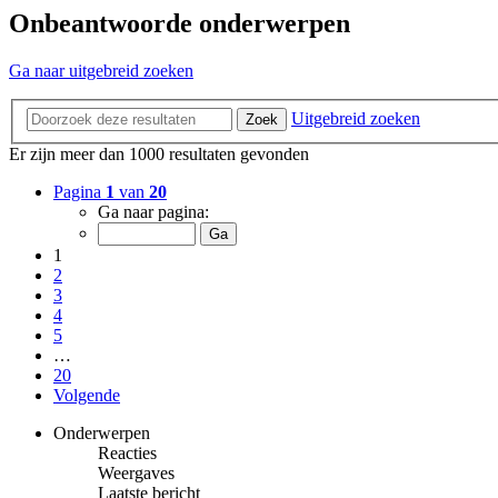
Onbeantwoorde onderwerpen
Ga naar uitgebreid zoeken
Uitgebreid zoeken
Zoek
Er zijn meer dan 1000 resultaten gevonden
Pagina
1
van
20
Ga naar pagina:
1
2
3
4
5
…
20
Volgende
Onderwerpen
Reacties
Weergaves
Laatste bericht