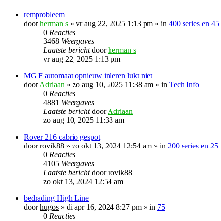
remprobleem
door
herman s
»
vr aug 22, 2025 1:13 pm
» in
400 series en 45
0
Reacties
3468
Weergaves
Laatste bericht
door
herman s
vr aug 22, 2025 1:13 pm
MG F automaat opnieuw inleren lukt niet
door
Adriaan
»
zo aug 10, 2025 11:38 am
» in
Tech Info
0
Reacties
4881
Weergaves
Laatste bericht
door
Adriaan
zo aug 10, 2025 11:38 am
Rover 216 cabrio gespot
door
rovik88
»
zo okt 13, 2024 12:54 am
» in
200 series en 25
0
Reacties
4105
Weergaves
Laatste bericht
door
rovik88
zo okt 13, 2024 12:54 am
bedrading High Line
door
hugos
»
di apr 16, 2024 8:27 pm
» in
75
0
Reacties