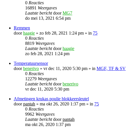
0
Reacties
16891
Weergaves
Laatste bericht
door
MG7
do mei 13, 2021 6:54 pm
Remmen
door
haagie
»
zo feb 28, 2021 1:24 pm
» in
75
0
Reacties
8819
Weergaves
Laatste bericht
door
haagie
zo feb 28, 2021 1:24 pm
Temperatuursensor
door
benerivo
»
vr dec 11, 2020 5:30 pm
» in
MGF, TF & SV
0
Reacties
12279
Weergaves
Laatste bericht
door
benerivo
vr dec 11, 2020 5:30 pm
Afmetingen krukas poulie blokkeersleutel
door
pantah
»
ma okt 26, 2020 1:37 pm
» in
75
0
Reacties
9962
Weergaves
Laatste bericht
door
pantah
ma okt 26, 2020 1:37 pm