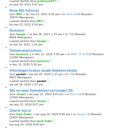
Laatste bericht
door
jcalmere1977
zo sep 19, 2021 5:47 pm
Neue MG Adresse
door
MG7
»
do mei 13, 2021 6:54 pm
» in
Tech Info
0
Reacties
16876
Weergaves
Laatste bericht
door
MG7
do mei 13, 2021 6:54 pm
Remmen
door
haagie
»
zo feb 28, 2021 1:24 pm
» in
75
0
Reacties
8809
Weergaves
Laatste bericht
door
haagie
zo feb 28, 2021 1:24 pm
Temperatuursensor
door
benerivo
»
vr dec 11, 2020 5:30 pm
» in
MGF, TF & SV
0
Reacties
12269
Weergaves
Laatste bericht
door
benerivo
vr dec 11, 2020 5:30 pm
Afmetingen krukas poulie blokkeersleutel
door
pantah
»
ma okt 26, 2020 1:37 pm
» in
75
0
Reacties
9951
Weergaves
Laatste bericht
door
pantah
ma okt 26, 2020 1:37 pm
Wie en waar homokineet vervangen ZR
door
Jesper
»
wo sep 23, 2020 9:07 pm
» in
Tech Info
0
Reacties
12340
Weergaves
Laatste bericht
door
Jesper
wo sep 23, 2020 9:07 pm
Zwarte mg zs
door
buck Futter
»
ma aug 24, 2020 8:00 pm
» in
Gespot !
0
Reacties
11903
Weergaves
Laatste bericht
door
buck Futter
ma aug 24, 2020 8:00 pm