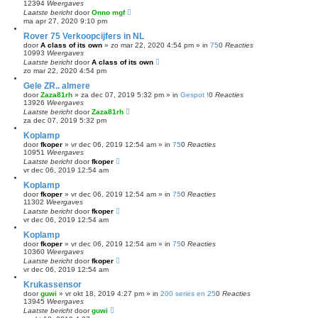
12394
Weergaves
Laatste bericht
door
Onno mgf
ma apr 27, 2020 9:10 pm
Rover 75 Verkoopcijfers in NL
door
A class of its own
»
zo mar 22, 2020 4:54 pm
» in
75
0
Reacties
10993
Weergaves
Laatste bericht
door
A class of its own
zo mar 22, 2020 4:54 pm
Gele ZR.. almere
door
Zaza81rh
»
za dec 07, 2019 5:32 pm
» in
Gespot !
0
Reacties
13926
Weergaves
Laatste bericht
door
Zaza81rh
za dec 07, 2019 5:32 pm
Koplamp
door
fkoper
»
vr dec 06, 2019 12:54 am
» in
75
0
Reacties
10951
Weergaves
Laatste bericht
door
fkoper
vr dec 06, 2019 12:54 am
Koplamp
door
fkoper
»
vr dec 06, 2019 12:54 am
» in
75
0
Reacties
11302
Weergaves
Laatste bericht
door
fkoper
vr dec 06, 2019 12:54 am
Koplamp
door
fkoper
»
vr dec 06, 2019 12:54 am
» in
75
0
Reacties
10360
Weergaves
Laatste bericht
door
fkoper
vr dec 06, 2019 12:54 am
Krukassensor
door
guwi
»
vr okt 18, 2019 4:27 pm
» in
200 series en 25
0
Reacties
13945
Weergaves
Laatste bericht
door
guwi