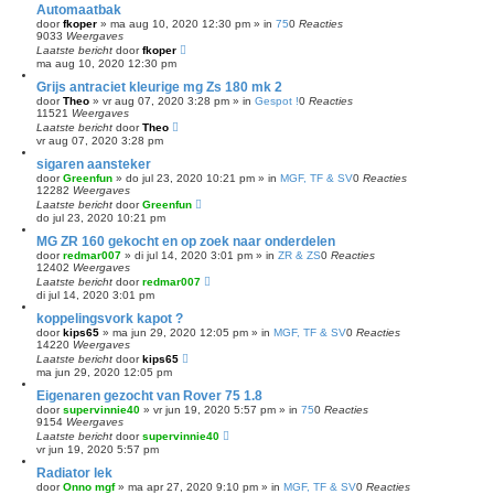
Automaatbak
door
fkoper
»
ma aug 10, 2020 12:30 pm
» in
75
0
Reacties
9033
Weergaves
Laatste bericht
door
fkoper
ma aug 10, 2020 12:30 pm
Grijs antraciet kleurige mg Zs 180 mk 2
door
Theo
»
vr aug 07, 2020 3:28 pm
» in
Gespot !
0
Reacties
11521
Weergaves
Laatste bericht
door
Theo
vr aug 07, 2020 3:28 pm
sigaren aansteker
door
Greenfun
»
do jul 23, 2020 10:21 pm
» in
MGF, TF & SV
0
Reacties
12282
Weergaves
Laatste bericht
door
Greenfun
do jul 23, 2020 10:21 pm
MG ZR 160 gekocht en op zoek naar onderdelen
door
redmar007
»
di jul 14, 2020 3:01 pm
» in
ZR & ZS
0
Reacties
12402
Weergaves
Laatste bericht
door
redmar007
di jul 14, 2020 3:01 pm
koppelingsvork kapot ?
door
kips65
»
ma jun 29, 2020 12:05 pm
» in
MGF, TF & SV
0
Reacties
14220
Weergaves
Laatste bericht
door
kips65
ma jun 29, 2020 12:05 pm
Eigenaren gezocht van Rover 75 1.8
door
supervinnie40
»
vr jun 19, 2020 5:57 pm
» in
75
0
Reacties
9154
Weergaves
Laatste bericht
door
supervinnie40
vr jun 19, 2020 5:57 pm
Radiator lek
door
Onno mgf
»
ma apr 27, 2020 9:10 pm
» in
MGF, TF & SV
0
Reacties