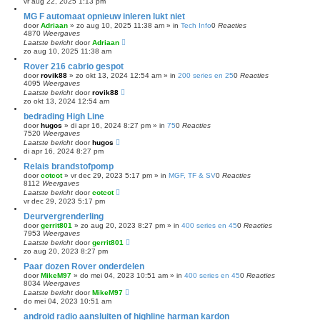
vr aug 22, 2025 1:13 pm
e
MG F automaat opnieuw inleren lukt niet
n
door
Adriaan
»
zo aug 10, 2025 11:38 am
» in
Tech Info
0
Reacties
4870
Weergaves
Laatste bericht
door
Adriaan
zo aug 10, 2025 11:38 am
Rover 216 cabrio gespot
door
rovik88
»
zo okt 13, 2024 12:54 am
» in
200 series en 25
0
Reacties
4095
Weergaves
Laatste bericht
door
rovik88
zo okt 13, 2024 12:54 am
bedrading High Line
door
hugos
»
di apr 16, 2024 8:27 pm
» in
75
0
Reacties
7520
Weergaves
Laatste bericht
door
hugos
di apr 16, 2024 8:27 pm
Relais brandstofpomp
door
cotcot
»
vr dec 29, 2023 5:17 pm
» in
MGF, TF & SV
0
Reacties
8112
Weergaves
Laatste bericht
door
cotcot
vr dec 29, 2023 5:17 pm
Deurvergrenderling
door
gerrit801
»
zo aug 20, 2023 8:27 pm
» in
400 series en 45
0
Reacties
7953
Weergaves
Laatste bericht
door
gerrit801
zo aug 20, 2023 8:27 pm
Paar dozen Rover onderdelen
door
MikeM97
»
do mei 04, 2023 10:51 am
» in
400 series en 45
0
Reacties
8034
Weergaves
Laatste bericht
door
MikeM97
do mei 04, 2023 10:51 am
android radio aansluiten of highline harman kardon