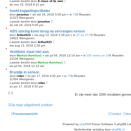
Laatste bericht
door
A class of its own
do nov 15, 2018 6:21 pm
hoofd koppelingscilinder
door
jovanlus
»
do okt 18, 2018 5:00 pm
» in
75
0
Reacties
11313
Weergaves
Laatste bericht
door
jovanlus
do okt 18, 2018 5:00 pm
ABS storing komt terug na vervangen sensor
door
Arthur623
»
ma aug 13, 2018 2:28 pm
» in
ZT en ZT-T
0
Reacties
16822
Weergaves
Laatste bericht
door
Arthur623
ma aug 13, 2018 2:28 pm
Ventilator slaat niet aan.
door
Markus-Aurelius1
»
wo jul 04, 2018 12:14 am
» in
200 series en 25
0
Reacties
15106
Weergaves
Laatste bericht
door
Markus-Aurelius1
wo jul 04, 2018 12:14 am
Brandje in sensor.
door
rofan
»
zo jun 17, 2018 4:52 pm
» in
75
0
Reacties
11304
Weergaves
Laatste bericht
door
rofan
zo jun 17, 2018 4:52 pm
Er zijn meer dan 1000 resultaten gevo
Ga naar uitgebreid zoeken
Forumoverzicht
Contact
Verw
Powered by
phpBB
® Forum Software © phpBB Lim
Nederlandse vertaling door
phpBB.nl
.