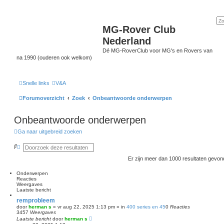
MG-Rover Club
Nederland
Dé MG-RoverClub voor MG's en Rovers van
na 1990 (ouderen ook welkom)
Snelle links
V&A
Forumoverzicht
Zoek
Onbeantwoorde onderwerpen
Onbeantwoorde onderwerpen
Ga naar uitgebreid zoeken
Z
U
o
i
e
t
Er zijn meer dan 1000 resultaten gevo
k
g
e
Onderwerpen
b
Reacties
r
Weergaves
e
Laatste bericht
i
d
remprobleem
z
door
herman s
»
vr aug 22, 2025 1:13 pm
» in
400 series en 45
0
Reacties
o
3457
Weergaves
e
Laatste bericht
door
herman s
k