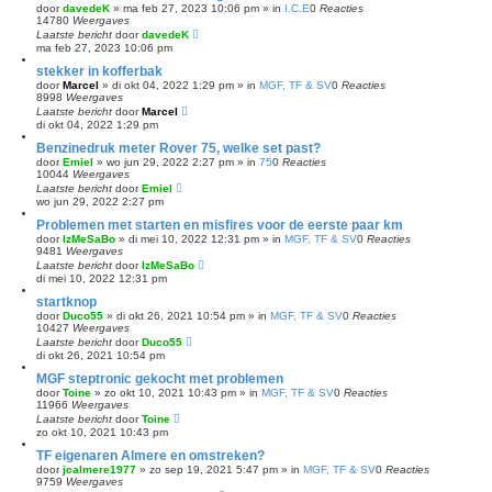
door
davedeK
»
ma feb 27, 2023 10:06 pm
» in
I.C.E
0
Reacties
14780
Weergaves
Laatste bericht
door
davedeK
ma feb 27, 2023 10:06 pm
stekker in kofferbak
door
Marcel
»
di okt 04, 2022 1:29 pm
» in
MGF, TF & SV
0
Reacties
8998
Weergaves
Laatste bericht
door
Marcel
di okt 04, 2022 1:29 pm
Benzinedruk meter Rover 75, welke set past?
door
Emiel
»
wo jun 29, 2022 2:27 pm
» in
75
0
Reacties
10044
Weergaves
Laatste bericht
door
Emiel
wo jun 29, 2022 2:27 pm
Problemen met starten en misfires voor de eerste paar km
door
IzMeSaBo
»
di mei 10, 2022 12:31 pm
» in
MGF, TF & SV
0
Reacties
9481
Weergaves
Laatste bericht
door
IzMeSaBo
di mei 10, 2022 12:31 pm
startknop
door
Duco55
»
di okt 26, 2021 10:54 pm
» in
MGF, TF & SV
0
Reacties
10427
Weergaves
Laatste bericht
door
Duco55
di okt 26, 2021 10:54 pm
MGF steptronic gekocht met problemen
door
Toine
»
zo okt 10, 2021 10:43 pm
» in
MGF, TF & SV
0
Reacties
11966
Weergaves
Laatste bericht
door
Toine
zo okt 10, 2021 10:43 pm
TF eigenaren Almere en omstreken?
door
jcalmere1977
»
zo sep 19, 2021 5:47 pm
» in
MGF, TF & SV
0
Reacties
9759
Weergaves