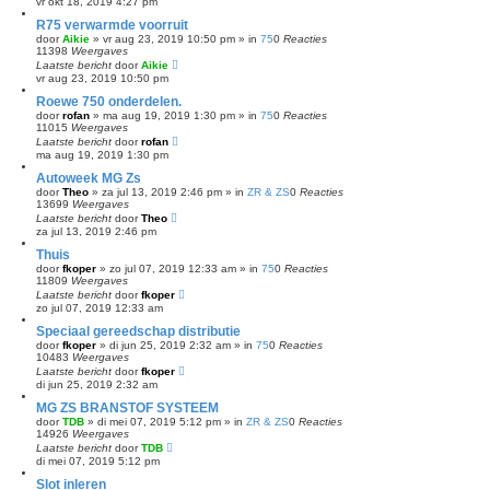
vr okt 18, 2019 4:27 pm
R75 verwarmde voorruit
door
Aikie
»
vr aug 23, 2019 10:50 pm
» in
75
0
Reacties
11398
Weergaves
Laatste bericht
door
Aikie
vr aug 23, 2019 10:50 pm
Roewe 750 onderdelen.
door
rofan
»
ma aug 19, 2019 1:30 pm
» in
75
0
Reacties
11015
Weergaves
Laatste bericht
door
rofan
ma aug 19, 2019 1:30 pm
Autoweek MG Zs
door
Theo
»
za jul 13, 2019 2:46 pm
» in
ZR & ZS
0
Reacties
13699
Weergaves
Laatste bericht
door
Theo
za jul 13, 2019 2:46 pm
Thuis
door
fkoper
»
zo jul 07, 2019 12:33 am
» in
75
0
Reacties
11809
Weergaves
Laatste bericht
door
fkoper
zo jul 07, 2019 12:33 am
Speciaal gereedschap distributie
door
fkoper
»
di jun 25, 2019 2:32 am
» in
75
0
Reacties
10483
Weergaves
Laatste bericht
door
fkoper
di jun 25, 2019 2:32 am
MG ZS BRANSTOF SYSTEEM
door
TDB
»
di mei 07, 2019 5:12 pm
» in
ZR & ZS
0
Reacties
14926
Weergaves
Laatste bericht
door
TDB
di mei 07, 2019 5:12 pm
Slot inleren