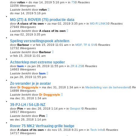
door
rofan
»
do mar 14, 2019 5:16 pm
» in
75
0
Reacties
11056
Weergaves
Laatste bericht
door
rofan
do mar 14, 2019 5:16 pm
MG (ZT) & ROVER (75) productie data
door
A class of its own
»
za mar 02, 2019 3:35 pm
» in
MG-R LINKS
0
Reacties
27949
Weergaves
Laatste bericht
door
A class of its own
za mar 02, 2019 3:35 pm
Speling versnellingspook afstellen
door
Barbour
»
vr feb 15, 2019 11:01 am
» in
MGF, TF & SV
0
Reacties
12732
Weergaves
Laatste bericht
door
Barbour
vr feb 15, 2019 11:01 am
Achterklep met extreme spoiler
door
bam
»
za jan 26, 2019 11:55 pm
» in
ZR & ZS
0
Reacties
14663
Weergaves
Laatste bericht
door
bam
za jan 26, 2019 11:55 pm
Zo verander je je avatar
door
Dr Doggystyle
»
ma dec 31, 2018 1:34 am
» in
Mededeling van de beheerders
0
Re
14898
Weergaves
Laatste bericht
door
Dr Doggystyle
ma dec 31, 2018 1:34 am
39-PJ-LH / 54-LB-NZ
door
Pim
»
wo dec 26, 2018 1:14 pm
» in
Gespot !
0
Reacties
14917
Weergaves
Laatste bericht
door
Pim
wo dec 26, 2018 1:14 pm
Rover 75 MK2 Verfraaïng grille badge
door
A class of its own
»
do nov 15, 2018 6:21 pm
» in
Tech Info
0
Reacties
14717
Weergaves