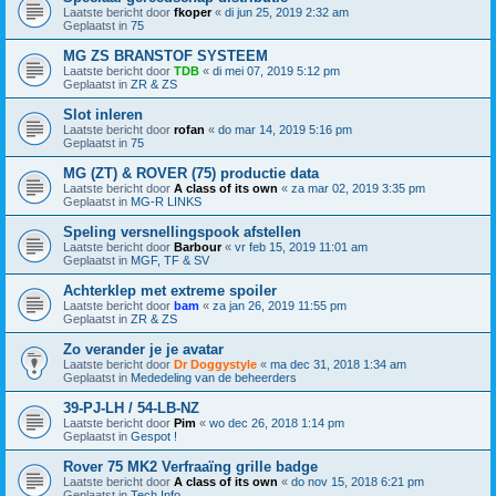
Laatste bericht door
fkoper
«
di jun 25, 2019 2:32 am
Geplaatst in
75
MG ZS BRANSTOF SYSTEEM
Laatste bericht door
TDB
«
di mei 07, 2019 5:12 pm
Geplaatst in
ZR & ZS
Slot inleren
Laatste bericht door
rofan
«
do mar 14, 2019 5:16 pm
Geplaatst in
75
MG (ZT) & ROVER (75) productie data
Laatste bericht door
A class of its own
«
za mar 02, 2019 3:35 pm
Geplaatst in
MG-R LINKS
Speling versnellingspook afstellen
Laatste bericht door
Barbour
«
vr feb 15, 2019 11:01 am
Geplaatst in
MGF, TF & SV
Achterklep met extreme spoiler
Laatste bericht door
bam
«
za jan 26, 2019 11:55 pm
Geplaatst in
ZR & ZS
Zo verander je je avatar
Laatste bericht door
Dr Doggystyle
«
ma dec 31, 2018 1:34 am
Geplaatst in
Mededeling van de beheerders
39-PJ-LH / 54-LB-NZ
Laatste bericht door
Pim
«
wo dec 26, 2018 1:14 pm
Geplaatst in
Gespot !
Rover 75 MK2 Verfraaïng grille badge
Laatste bericht door
A class of its own
«
do nov 15, 2018 6:21 pm
Geplaatst in
Tech Info