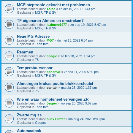
MGF steptronic gekocht met problemen
Laatste bericht door
Toine
«
zo okt 10, 2021 10:43 pm
Geplaatst in
MGF, TF & SV
TF eigenaren Almere en omstreken?
Laatste bericht door
jcalmere1977
«
zo sep 19, 2021 5:47 pm
Geplaatst in
MGF, TF & SV
Neue MG Adresse
Laatste bericht door
MG7
«
do mei 13, 2021 6:54 pm
Geplaatst in
Tech Info
Remmen
Laatste bericht door
haagie
«
zo feb 28, 2021 1:24 pm
Geplaatst in
75
Temperatuursensor
Laatste bericht door
benerivo
«
vr dec 11, 2020 5:30 pm
Geplaatst in
MGF, TF & SV
Afmetingen krukas poulie blokkeersleutel
Laatste bericht door
pantah
«
ma okt 26, 2020 1:37 pm
Geplaatst in
75
Wie en waar homokineet vervangen ZR
Laatste bericht door
Jesper
«
wo sep 23, 2020 9:07 pm
Geplaatst in
Tech Info
Zwarte mg zs
Laatste bericht door
buck Futter
«
ma aug 24, 2020 8:00 pm
Geplaatst in
Gespot !
Automaatbak