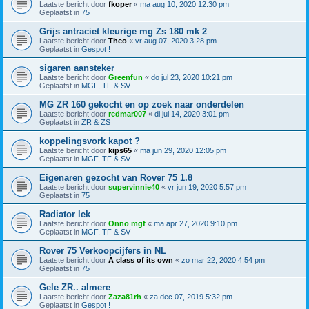
Laatste bericht door
fkoper
«
ma aug 10, 2020 12:30 pm
Geplaatst in
75
Grijs antraciet kleurige mg Zs 180 mk 2
Laatste bericht door
Theo
«
vr aug 07, 2020 3:28 pm
Geplaatst in
Gespot !
sigaren aansteker
Laatste bericht door
Greenfun
«
do jul 23, 2020 10:21 pm
Geplaatst in
MGF, TF & SV
MG ZR 160 gekocht en op zoek naar onderdelen
Laatste bericht door
redmar007
«
di jul 14, 2020 3:01 pm
Geplaatst in
ZR & ZS
koppelingsvork kapot ?
Laatste bericht door
kips65
«
ma jun 29, 2020 12:05 pm
Geplaatst in
MGF, TF & SV
Eigenaren gezocht van Rover 75 1.8
Laatste bericht door
supervinnie40
«
vr jun 19, 2020 5:57 pm
Geplaatst in
75
Radiator lek
Laatste bericht door
Onno mgf
«
ma apr 27, 2020 9:10 pm
Geplaatst in
MGF, TF & SV
Rover 75 Verkoopcijfers in NL
Laatste bericht door
A class of its own
«
zo mar 22, 2020 4:54 pm
Geplaatst in
75
Gele ZR.. almere
Laatste bericht door
Zaza81rh
«
za dec 07, 2019 5:32 pm
Geplaatst in
Gespot !