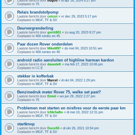
Laatste bericht door
hugos
«
di apr 16, 2024 8:27 pm
Geplaatst in
75
Relais brandstofpomp
Laatste bericht door
cotcot
«
vr dec 29, 2023 5:17 pm
Geplaatst in
MGF, TF & SV
Deurvergrenderling
Laatste bericht door
gerrit801
«
zo aug 20, 2023 8:27 pm
Geplaatst in
400 series en 45
Paar dozen Rover onderdelen
Laatste bericht door
MikeM97
«
do mei 04, 2023 10:51 am
Geplaatst in
400 series en 45
android radio aansluiten of highline harman kardon
Laatste bericht door
davedeK
«
ma feb 27, 2023 10:06 pm
Geplaatst in
I.C.E
stekker in kofferbak
Laatste bericht door
Marcel
«
di okt 04, 2022 1:29 pm
Geplaatst in
MGF, TF & SV
Benzinedruk meter Rover 75, welke set past?
Laatste bericht door
Emiel
«
wo jun 29, 2022 2:27 pm
Geplaatst in
75
Problemen met starten en misfires voor de eerste paar km
Laatste bericht door
IzMeSaBo
«
di mei 10, 2022 12:31 pm
Geplaatst in
MGF, TF & SV
startknop
Laatste bericht door
Duco55
«
di okt 26, 2021 10:54 pm
Geplaatst in
MGF, TF & SV