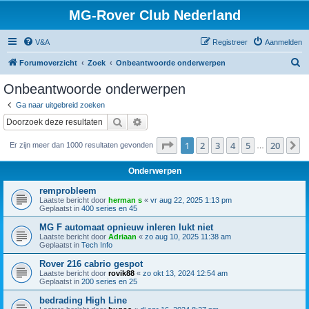
MG-Rover Club Nederland
V&A
Registreer
Aanmelden
Z
Forumoverzicht
Zoek
Onbeantwoorde onderwerpen
o
Onbeantwoorde onderwerpen
e
Ga naar uitgebreid zoeken
k
Zoek
Uitgebreid zoeken
Pagina
1
van
20
1
2
3
4
5
20
V
Er zijn meer dan 1000 resultaten gevonden
…
Onderwerpen
remprobleem
Laatste bericht door
herman s
«
vr aug 22, 2025 1:13 pm
Geplaatst in
400 series en 45
MG F automaat opnieuw inleren lukt niet
Laatste bericht door
Adriaan
«
zo aug 10, 2025 11:38 am
Geplaatst in
Tech Info
Rover 216 cabrio gespot
Laatste bericht door
rovik88
«
zo okt 13, 2024 12:54 am
Geplaatst in
200 series en 25
bedrading High Line